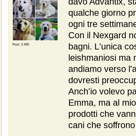
davo Advantix, st
qualche giorno pr
ogni tre settima
Con il Nexgard no
bagni. L'unica co
Post: 3.485
leishmaniosi ma n
andiamo verso l'a
dovresti preoccup
Anch'io volevo p
Emma, ma al mio 
prodotti che vanno
cani che soffrono 