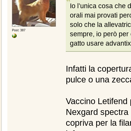
Io l’unica cosa che di
orali mai provati p
solo che la allevatri
Post: 387
sempre, io però per
gatto usare advantix
Infatti la copert
pulce o una zecc
Vaccino Letifend 
Nexgard spectra ch
copriva per la fi