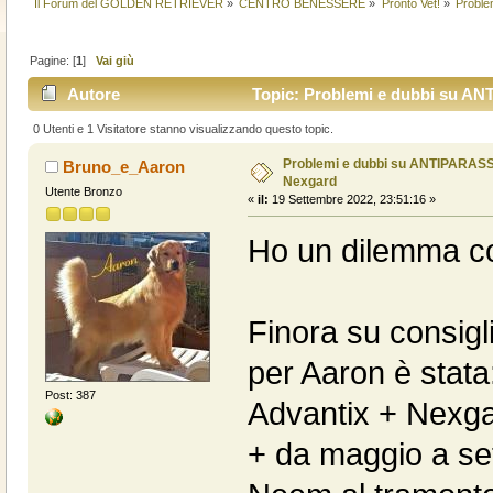
Il Forum del GOLDEN RETRIEVER
»
CENTRO BENESSERE
»
Pronto Vet!
»
Proble
Pagine: [
1
]
Vai giù
Autore
Topic: Problemi e dubbi su ANT
0 Utenti e 1 Visitatore stanno visualizzando questo topic.
Problemi e dubbi su ANTIPARASSI
Bruno_e_Aaron
Nexgard
Utente Bronzo
«
il:
19 Settembre 2022, 23:51:16 »
Ho un dilemma con
Finora su consigli
per Aaron è stata
Post: 387
Advantix + Nexga
+ da maggio a set