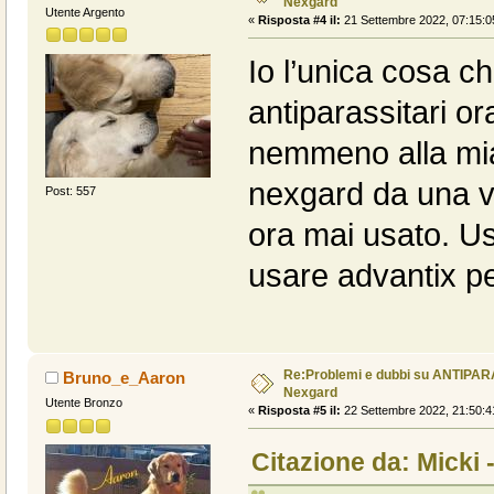
Nexgard
Utente Argento
«
Risposta #4 il:
21 Settembre 2022, 07:15:0
Io l’unica cosa ch
antiparassitari o
nemmeno alla mia 
nexgard da una vi
Post: 557
ora mai usato. Us
usare advantix pe
Re:Problemi e dubbi su ANTIPAR
Bruno_e_Aaron
Nexgard
Utente Bronzo
«
Risposta #5 il:
22 Settembre 2022, 21:50:4
Citazione da: Micki 