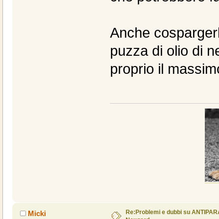
Anche cospargerl
puzza di olio di n
proprio il massimo
Re:Problemi e dubbi su ANTIPAR
Micki