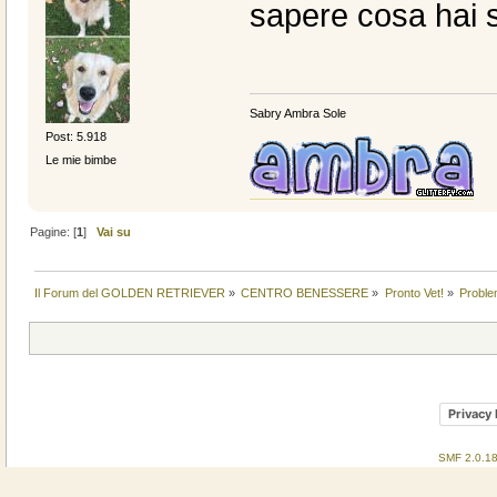
sapere cosa hai s
Sabry Ambra Sole
Post: 5.918
Le mie bimbe
Pagine: [
1
]
Vai su
Il Forum del GOLDEN RETRIEVER
»
CENTRO BENESSERE
»
Pronto Vet!
»
Proble
Privacy 
SMF 2.0.1