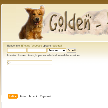
Benvenuto!
Effettua l'accesso
oppure
registrati
.
Inserisci il nome utente, la password e la durata della sessione.
Indice
Aiuto
Accedi
Registrati