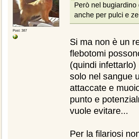
Però nel bugiardino
anche per pulci e z
Post: 387
Si ma non è un re
flebotomi possono
(quindi infettarlo)
solo nel sangue 
attaccate e muoion
punto e potenzial
vuole evitare...
Per la filariosi n