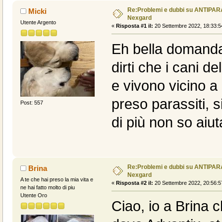
Re:Problemi e dubbi su ANTIPAR
Micki
Nexgard
Utente Argento
«
Risposta #1 il:
20 Settembre 2022, 18:33:5
Eh bella domanda
dirti che i cani d
e vivono vicino a
preso parassiti, 
Post: 557
di più non so aiuta
Re:Problemi e dubbi su ANTIPAR
Brina
Nexgard
A te che hai preso la mia vita e
«
Risposta #2 il:
20 Settembre 2022, 20:56:5
ne hai fatto molto di piu
Utente Oro
Ciao, io a Brina ch