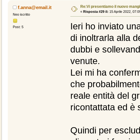
Re:Vi presentiamo il nuovo man
f.anna@email.it
«
Risposta #29 il:
15 Aprile 2022, 07:0
Neo iscritto
Ieri ho inviato un
Post: 5
di inoltrarla alla
dubbi e sollevand
venute.
Lei mi ha confer
che probabilment
reale entità del gr
ricontattata ed è 
Quindi per esclud