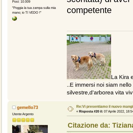
Post: 10.009
competente
"Poggia la tua zampa sulla mia
mano; io TI VEDO !"
La Kira e
..E immersi noi siam nello 
silvestre,d'arborea vita vive
Re:Vi presentiamo il nuovo man
gemello73
«
Risposta #20 il:
07 Aprile 2022, 18:5
Utente Argento
Citazione da: Tizian