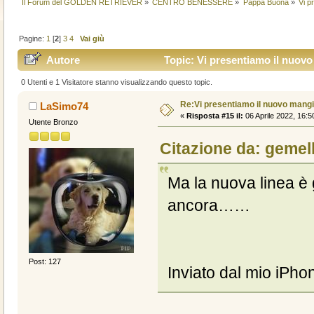
Il Forum del GOLDEN RETRIEVER
»
CENTRO BENESSERE
»
Pappa Buona
»
Vi p
Pagine:
1
[
2
]
3
4
Vai giù
Autore
Topic: Vi presentiamo il nuov
0 Utenti e 1 Visitatore stanno visualizzando questo topic.
Re:Vi presentiamo il nuovo man
LaSimo74
«
Risposta #15 il:
06 Aprile 2022, 16:5
Utente Bronzo
Citazione da: gemell
Ma la nuova linea è g
ancora……
Post: 127
Inviato dal mio iPho