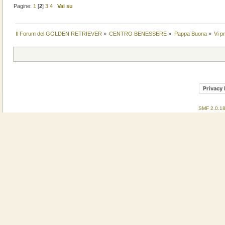
Pagine:
1
[
2
]
3
4
Vai su
Il Forum del GOLDEN RETRIEVER
»
CENTRO BENESSERE
»
Pappa Buona
»
Vi p
Privacy 
SMF 2.0.1