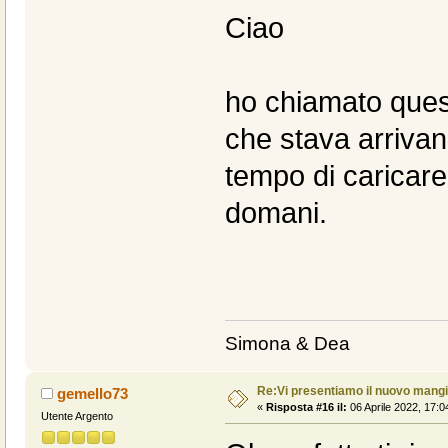
Ciao
ho chiamato quest
che stava arrivan
tempo di caricare 
domani.
Simona & Dea
Re:Vi presentiamo il nuovo man
gemello73
«
Risposta #16 il:
06 Aprile 2022, 17:0
Utente Argento