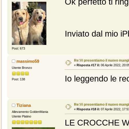
Ok perfetto ti rin
Inviato dal mio i
Post: 673
Re:Vi presentiamo il nuovo man
massimo59
«
Risposta #17 il:
06 Aprile 2022, 20:0
Utente Bronzo
Io leggendo le re
Post: 138
Re:Vi presentiamo il nuovo man
Tiziana
«
Risposta #18 il:
07 Aprile 2022, 17:5
Allevamento GoldenMania
Utente Platino
LE CROCCHE WI