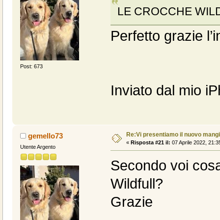
LE CROCCHE WILDF
Perfetto grazie l
Post: 673
Inviato dal mio i
Re:Vi presentiamo il nuovo man
gemello73
«
Risposta #21 il:
07 Aprile 2022, 21:3
Utente Argento
Secondo voi cosa
Wildfull?
Grazie