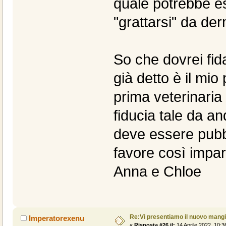
quale potrebbe es
"grattarsi" da der
So che dovrei fid
già detto è il mi
prima veterinari
fiducia tale da a
deve essere pubbl
favore così imparo
Anna e Chloe
Re:Vi presentiamo il nuovo man
Imperatorexenu
«
Risposta #26 il:
14 Aprile 2022, 10:3