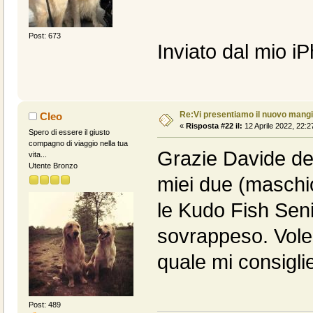
Post: 673
Inviato dal mio i
Re:Vi presentiamo il nuovo man
Cleo
«
Risposta #22 il:
12 Aprile 2022, 22:2
Spero di essere il giusto
compagno di viaggio nella tua
Grazie Davide de
vita...
Utente Bronzo
miei due (maschi
le Kudo Fish Sen
sovrappeso. Vole
quale mi consigli
Post: 489