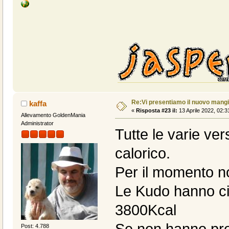
Re:Vi presentiamo il nuovo man
kaffa
«
Risposta #23 il:
13 Aprile 2022, 02:3
Allevamento GoldenMania
Administrator
Tutte le varie ve
calorico.
Per il momento no
Le Kudo hanno cir
3800Kcal
Se non hanno prob
Post: 4.788