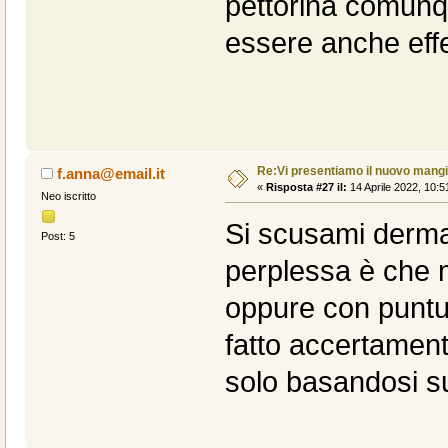
pettorina comunqu
essere anche eff
Re:Vi presentiamo il nuovo man
f.anna@email.it
«
Risposta #27 il:
14 Aprile 2022, 10:5
Neo iscritto
Si scusami dermati
Post: 5
perplessa è che m
oppure con puntu
fatto accertament
solo basandosi sul