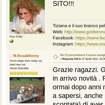
SITO!!!
Tiziana e il suo branco pel
Web:
http://www.goldenma
Post: 8.962
Facebook:
https://www.f
Instagram:
https://www.i
Re:Vi presentiamo il nuovo man
M.Rosa&Renny
«
Risposta #19 il:
07 Aprile 2022, 18:3
You're wings were ready, my
heart was not..
Grazie ragazzi. G
Utente Smeraldo
in arrivo novità 
ormai dopo anni m
a sapersi, anche 
scontata) di ave