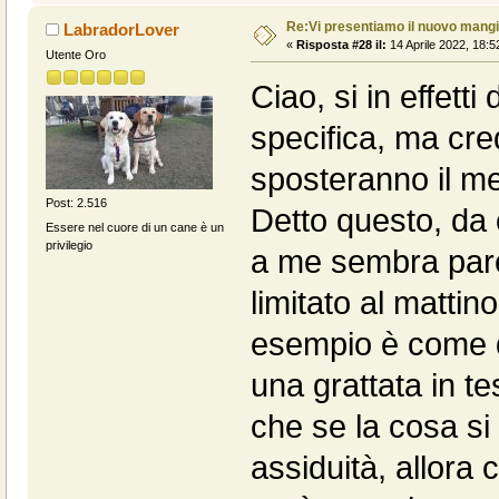
Re:Vi presentiamo il nuovo man
LabradorLover
«
Risposta #28 il:
14 Aprile 2022, 18:5
Utente Oro
Ciao, si in effett
specifica, ma cre
sposteranno il m
Post: 2.516
Detto questo, da c
Essere nel cuore di un cane è un
privilegio
a me sembra pare
limitato al mattin
esempio è come q
una grattata in te
che se la cosa si 
assiduità, allora 