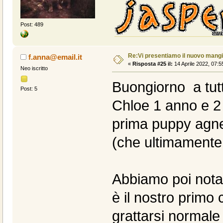
Post: 489
Re:Vi presentiamo il nuovo man
f.anna@email.it
«
Risposta #25 il:
14 Aprile 2022, 07:5
Neo iscritto
Buongiorno a tutti
Post: 5
Chloe 1 anno e 2 
prima puppy agnel
(che ultimamente
Abbiamo poi notat
è il nostro primo 
grattarsi normale