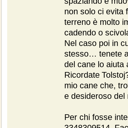
spaziando e muov
non solo ci evita 
terreno è molto im
cadendo o scivol
Nel caso poi in cu
stesso… tenete a
del cane lo aiuta 
Ricordate Tolstoj?
mio cane che, tro
e desideroso del 
Per chi fosse in
3348309514 Face