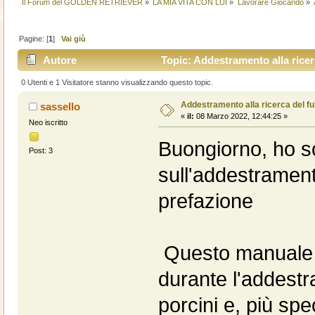
Il Forum del GOLDEN RETRIEVER
»
LA MIA VITA CON LUI
»
Lavorare Giocando
»
Pagine: [
1
]
Vai giù
Autore
Topic: Addestramento alla ricer
0 Utenti e 1 Visitatore stanno visualizzando questo topic.
Addestramento alla ricerca del f
sassello
«
il:
08 Marzo 2022, 12:44:25 »
Neo iscritto
Buongiorno, ho sc
Post: 3
sull'addestrament
pre
Questo manuale è
durante l'addestr
porcini e, più spec