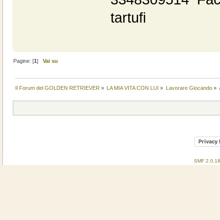
tartufi
Pagine: [
1
]
Vai su
Il Forum del GOLDEN RETRIEVER
»
LA MIA VITA CON LUI
»
Lavorare Giocando
»
Privacy 
SMF 2.0.1