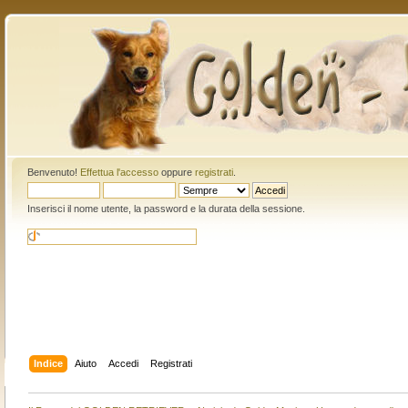
Benvenuto!
Effettua l'accesso
oppure
registrati
.
Inserisci il nome utente, la password e la durata della sessione.
Indice
Aiuto
Accedi
Registrati