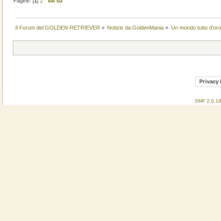
Pagine: [
1
]
2
Vai su
Il Forum del GOLDEN RETRIEVER
»
Notizie da GoldenMania
»
Un mondo tutto d'oro.
Privacy 
SMF 2.0.1