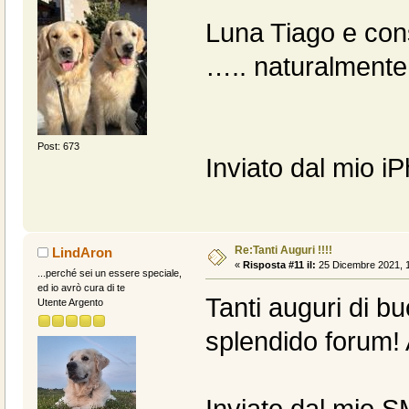
Luna Tiago e con
….. naturalmente
Post: 673
Inviato dal mio i
Re:Tanti Auguri !!!!
LindAron
«
Risposta #11 il:
25 Dicembre 2021, 1
...perché sei un essere speciale,
ed io avrò cura di te
Tanti auguri di bu
Utente Argento
splendido forum!
Inviato dal mio 