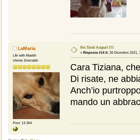
Re:Tanti Auguri !!!!
LaMaria
«
Risposta #14 il:
28 Dicembre 2021, 1
Life with Maebh
Utente Smeraldo
Cara Tiziana, che 
Di risate, ne abbi
Anch’io purtroppo 
mando un abbracc
Post: 14.364