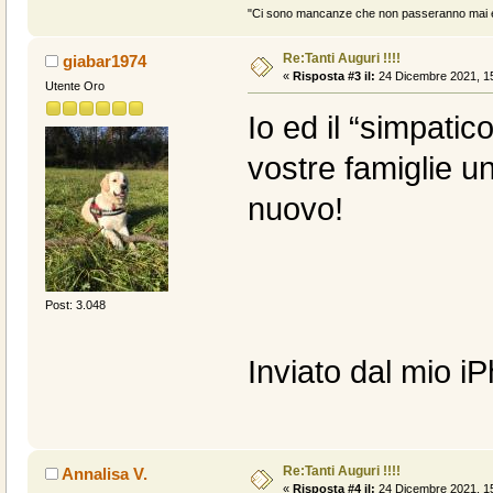
"Ci sono mancanze che non passeranno mai e 
Re:Tanti Auguri !!!!
giabar1974
«
Risposta #3 il:
24 Dicembre 2021, 15
Utente Oro
Io ed il “simpatic
vostre famiglie u
nuovo!
Post: 3.048
Inviato dal mio i
Re:Tanti Auguri !!!!
Annalisa V.
«
Risposta #4 il:
24 Dicembre 2021, 15