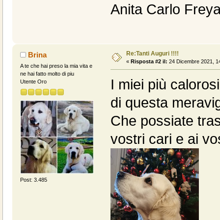
Anita Carlo Freya
Re:Tanti Auguri !!!!
Brina
«
Risposta #2 il:
24 Dicembre 2021, 14
A te che hai preso la mia vita e
ne hai fatto molto di piu
I miei più caloros
Utente Oro
di questa meravi
Che possiate tra
vostri cari e ai vo
Post: 3.485