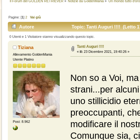
Il Forum del GOLDEN RETRIEVER
»
Notizie da GoldenMania
»
Un mondo tutto d'oro.
Pagine: [
1
]
2
Vai giù
Autore
Topic: Tanti Auguri !!!! (Letto 1
0 Utenti e 1 Visitatore stanno visualizzando questo topic.
Tanti Auguri !!!!
Tiziana
«
il:
23 Dicembre 2021, 19:40:26 »
Allevamento GoldenMania
Utente Platino
Non so a Voi, ma
strani...per alcuni
uno stillicidio et
preoccupanti, che
modificare il nostr
Post: 8.962
Comunque sia, ci