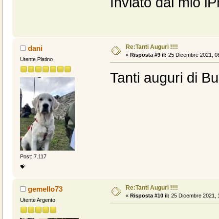
Inviato dal mio i
Re:Tanti Auguri !!!!
dani
«
Risposta #9 il:
25 Dicembre 2021, 08
Utente Platino
Tanti auguri di Bu
Post: 7.117
💝
Re:Tanti Auguri !!!!
gemello73
«
Risposta #10 il:
25 Dicembre 2021, 1
Utente Argento