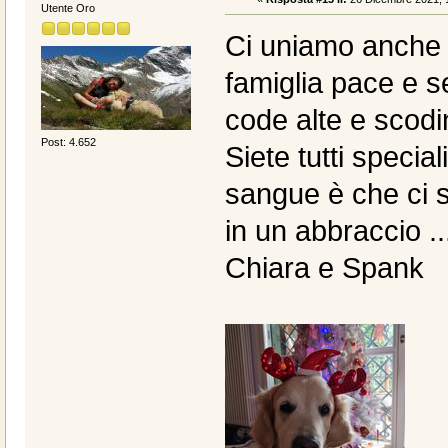
Utente Oro
Ci uniamo anche 
famiglia pace e se
code alte e scodin
Post: 4.652
Siete tutti special
sangue è che ci s
in un abbraccio ..
Chiara e Spank