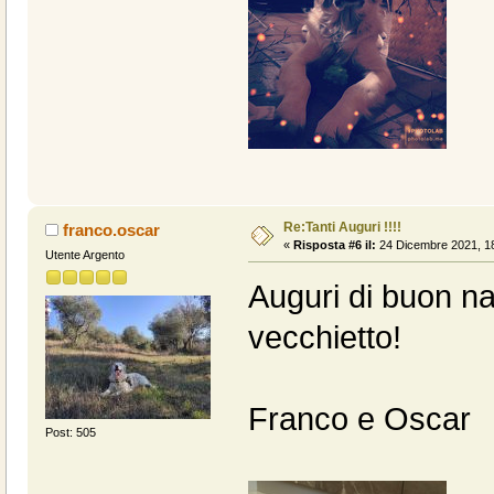
Re:Tanti Auguri !!!!
franco.oscar
«
Risposta #6 il:
24 Dicembre 2021, 18
Utente Argento
Auguri di buon nat
vecchietto!
Franco e Oscar
Post: 505