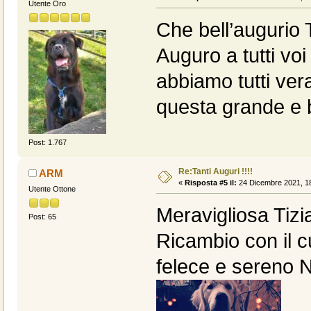
Utente Oro
Che bell’augurio 
Auguro a tutti vo
abbiamo tutti ver
questa grande e b
Post: 1.767
Re:Tanti Auguri !!!!
ARM
«
Risposta #5 il:
24 Dicembre 2021, 18
Utente Ottone
Meravigliosa Tizi
Post: 65
Ricambio con il c
felece e sereno Na