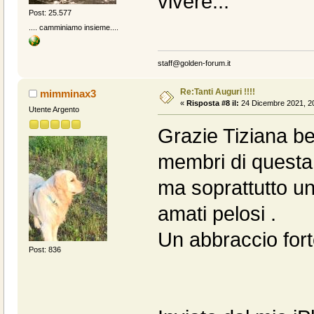
vivere...
Post: 25.577
.... camminiamo insieme....
staff@golden-forum.it
Re:Tanti Auguri !!!!
mimminax3
«
Risposta #8 il:
24 Dicembre 2021, 20
Utente Argento
Grazie Tiziana be
membri di questa
ma soprattutto u
amati pelosi .
Un abbraccio for
Post: 836