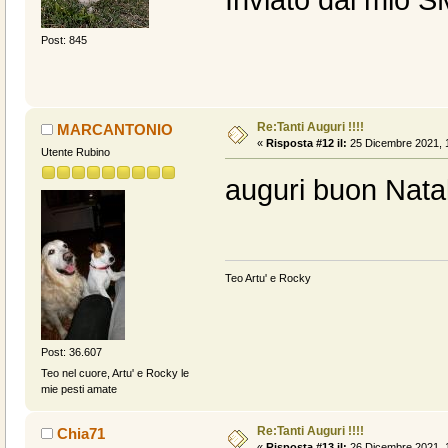
Post: 845
Re:Tanti Auguri !!!!
MARCANTONIO
«
Risposta #12 il:
25 Dicembre 2021, 1
Utente Rubino
auguri buon Natal
Teo Artu' e Rocky
Post: 36.607
Teo nel cuore, Artu' e Rocky le
mie pesti amate
Re:Tanti Auguri !!!!
Chia71
«
Risposta #13 il:
26 Dicembre 2021, 1