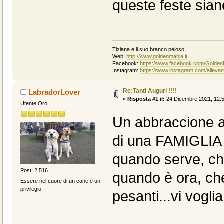
queste feste siano
Tiziana e il suo branco peloso...
Web:
http://www.goldenmania.it
Facebook:
https://www.facebook.com/Golden
Instagram:
https://www.instagram.com/alleva
Re:Tanti Auguri !!!!
LabradorLover
«
Risposta #1 il:
24 Dicembre 2021, 12:5
Utente Oro
Un abbraccione a
di una FAMIGLIA s
quando serve, che
Post: 2.516
quando è ora, che
Essere nel cuore di un cane è un
privilegio
pesanti...vi vogl