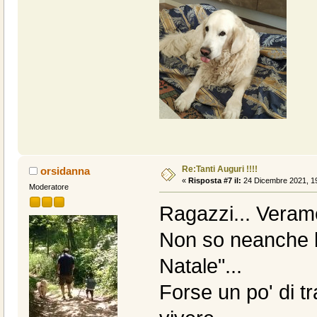
Re:Tanti Auguri !!!!
orsidanna
«
Risposta #7 il:
24 Dicembre 2021, 19
Moderatore
Ragazzi... Veramen
Non so neanche 
Natale"...
Forse un po' di tra