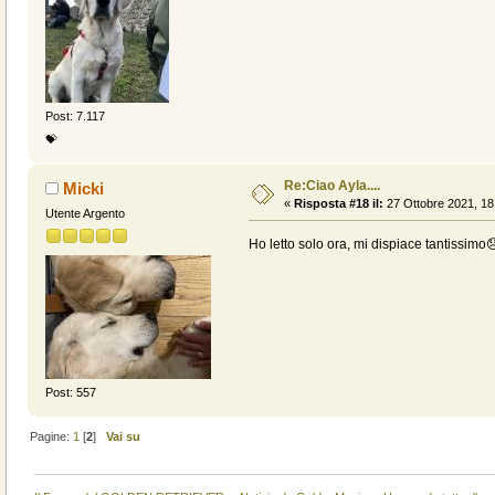
Post: 7.117
💝
Re:Ciao Ayla....
Micki
«
Risposta #18 il:
27 Ottobre 2021, 18
Utente Argento
Ho letto solo ora, mi dispiace tantissimo
Post: 557
Pagine:
1
[
2
]
Vai su