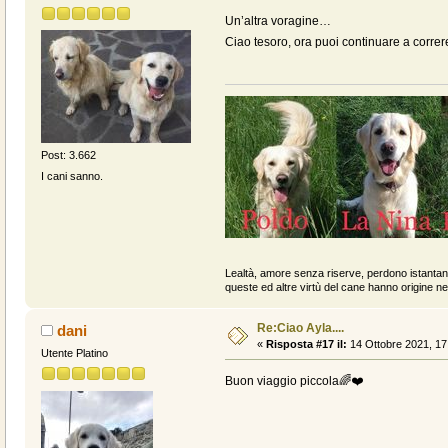
Un’altra voragine…
Ciao tesoro, ora puoi continuare a corre
Post: 3.662
I cani sanno.
Lealtà, amore senza riserve, perdono istantan
queste ed altre virtù del cane hanno origine ne
Re:Ciao Ayla....
dani
«
Risposta #17 il:
14 Ottobre 2021, 17
Utente Platino
Buon viaggio piccola🌈❤️