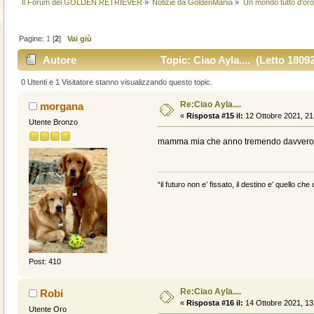
Il Forum del GOLDEN RETRIEVER
»
Notizie da GoldenMania
»
Un mondo tutto d'oro.
Pagine:
1
[
2
]
Vai giù
Autore
Topic: Ciao Ayla.... (Letto 18092
0 Utenti e 1 Visitatore stanno visualizzando questo topic.
Re:Ciao Ayla....
morgana
«
Risposta #15 il:
12 Ottobre 2021, 21
Utente Bronzo
mamma mia che anno tremendo davvero! co
“il futuro non e’ fissato, il destino e’ quello c
Post: 410
Re:Ciao Ayla....
Robi
«
Risposta #16 il:
14 Ottobre 2021, 13
Utente Oro