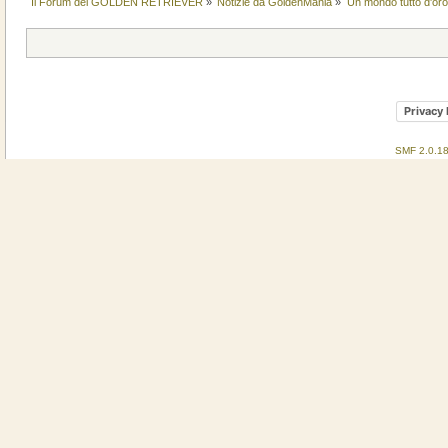
Il Forum del GOLDEN RETRIEVER
»
Notizie da GoldenMania
»
Un mondo tutto d'oro.
Privacy 
SMF 2.0.1