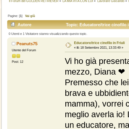
Il Forum del GOLDEN RETRIEVER
»
LA MIA VITA CON LUI
»
Lavorare Giocando
»
Pagine: [
1
]
Vai giù
Autore
Topic: Educatore/trice cinofilo i
0 Utenti e 1 Visitatore stanno visualizzando questo topic.
Educatore/trice cinofilo in Friuli
Peanuts75
«
il:
18 Settembre 2021, 13:33:49 »
Utente del Forum
Vi ho già present
Post: 12
mezzo, Diana ❤
Premesso che lei 
brava e ubbidient
mamma), vorrei c
meglio averla io! 
un educatore, ma