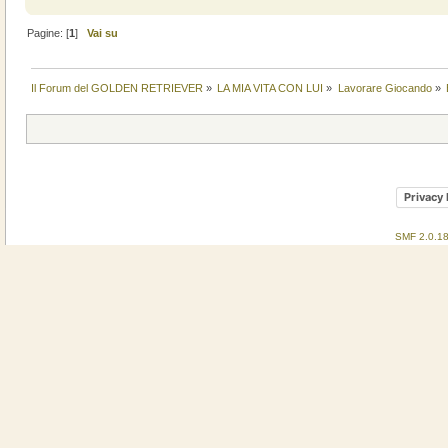
Pagine: [
1
]
Vai su
Il Forum del GOLDEN RETRIEVER
»
LA MIA VITA CON LUI
»
Lavorare Giocando
»
Privacy 
SMF 2.0.1