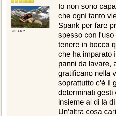
Io non sono capa
che ogni tanto vie
Spank per fare pr
Post: 4.652
spesso con l'uso de
tenere in bocca qu
che ha imparato il
panni da lavare, a
gratificano nella vi
soprattutto c'è il 
determinati gest
insieme al di là di
Un'altra cosa car