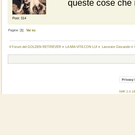
queste cose che 
Post: 314
Pagine: [
1
]
Vai su
Il Forum del GOLDEN RETRIEVER
»
LA MIA VITA CON LUI
»
Lavorare Giocando
»
Privacy 
SMF 2.0.1