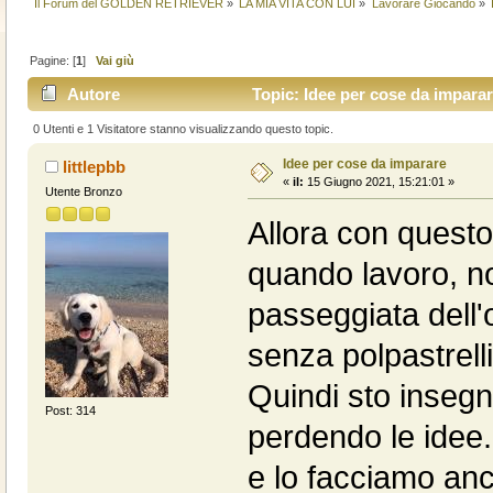
Il Forum del GOLDEN RETRIEVER
»
LA MIA VITA CON LUI
»
Lavorare Giocando
»
Pagine: [
1
]
Vai giù
Autore
Topic: Idee per cose da imparar
0 Utenti e 1 Visitatore stanno visualizzando questo topic.
Idee per cose da imparare
littlepbb
«
il:
15 Giugno 2021, 15:21:01 »
Utente Bronzo
Allora con questo
quando lavoro, no
passeggiata dell'
senza polpastrelli
Quindi sto insegn
Post: 314
perdendo le idee.
e lo facciamo an