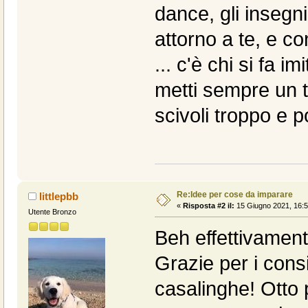
dance, gli insegn
attorno a te, e co
... c'è chi si fa i
metti sempre un 
scivoli troppo e p
Re:Idee per cose da imparare
littlepbb
«
Risposta #2 il:
15 Giugno 2021, 16:5
Utente Bronzo
Beh effettivamente
Grazie per i consi
casalinghe! Otto 