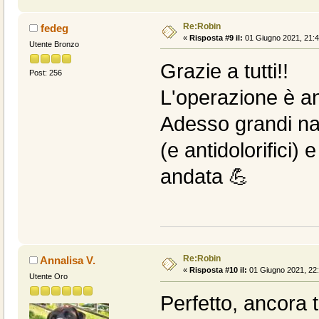
Re:Robin
fedeg
«
Risposta #9 il:
01 Giugno 2021, 21:4
Utente Bronzo
Grazie a tutti!!
Post: 256
L'operazione è a
Adesso grandi nan
(e antidolorifici)
andata 💪
Re:Robin
Annalisa V.
«
Risposta #10 il:
01 Giugno 2021, 22:
Utente Oro
Perfetto, ancora 