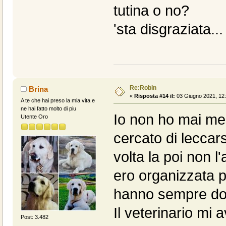
tutina o no?
'sta disgraziata... 
Re:Robin
Brina
«
Risposta #14 il:
03 Giugno 2021, 12:
A te che hai preso la mia vita e
ne hai fatto molto di piu
Io non ho mai me
Utente Oro
cercato di lecca
volta la poi non 
ero organizzata p
hanno sempre dorm
Il veterinario mi
Post: 3.482