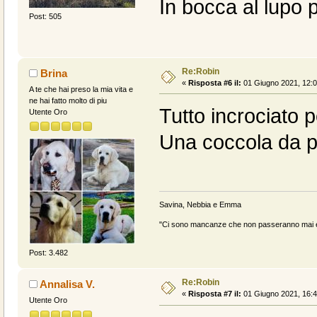
In bocca al lupo p
Post: 505
Re:Robin
Brina
«
Risposta #6 il:
01 Giugno 2021, 12:0
A te che hai preso la mia vita e
ne hai fatto molto di piu
Tutto incrociato p
Utente Oro
Una coccola da pa
Savina, Nebbia e Emma
"Ci sono mancanze che non passeranno mai e 
Post: 3.482
Re:Robin
Annalisa V.
«
Risposta #7 il:
01 Giugno 2021, 16:4
Utente Oro