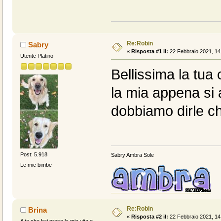
Re:Robin
Sabry
«
Risposta #1 il:
22 Febbraio 2021, 14
Utente Platino
Bellissima la tua 
la mia appena si a
dobbiamo dirle c
Post: 5.918
Sabry Ambra Sole
Le mie bimbe
Re:Robin
Brina
«
Risposta #2 il:
22 Febbraio 2021, 14
A te che hai preso la mia vita e