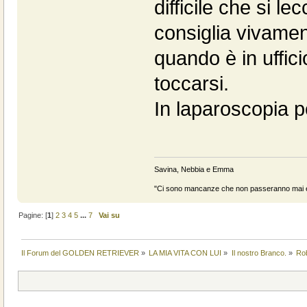
difficile che si l
consiglia vivament
quando è in uffici
toccarsi.
In laparoscopia p
Savina, Nebbia e Emma
"Ci sono mancanze che non passeranno mai e 
Pagine: [
1
]
2
3
4
5
...
7
Vai su
Il Forum del GOLDEN RETRIEVER
»
LA MIA VITA CON LUI
»
Il nostro Branco.
»
Rob