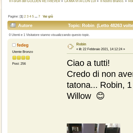
Il Forum del GOLDEN RETRIEVER
»
LA MIA VITA CON LUI
»
Il nostro Branco.
»
Rob
Pagine: [
1
]
2
3
4
5
...
7
Vai giù
Autore
Topic: Robin (Letto 48263 volte
0 Utenti e 1 Visitatore stanno visualizzando questo topic.
Robin
fedeg
«
il:
22 Febbraio 2021, 14:12:24 »
Utente Bronzo
Ciao a tutti!
Post: 256
Credo di non aver
tatona... Robin, 
Willow 😊