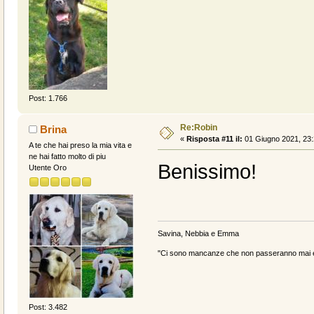
Post: 1.766
Re:Robin
Brina
«
Risposta #11 il:
01 Giugno 2021, 23:
A te che hai preso la mia vita e
ne hai fatto molto di piu
Benissimo!
Utente Oro
Savina, Nebbia e Emma
"Ci sono mancanze che non passeranno mai e 
Post: 3.482