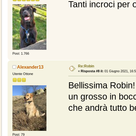
Tanti incroci pe
Post: 1.766
Re:Robin
Alexander13
«
Risposta #8 il:
01 Giugno 2021, 16:5
Utente Ottone
Bellissima Robin
un grosso in bocc
che andrà tutto 
Post: 79