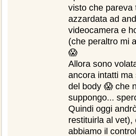
visto che pareva 
azzardata ad andar
videocamera e ho 
(che peraltro mi a
😱
Allora sono volata
ancora intatti ma 
del body 😱 che 
suppongo... spero
Quindi oggi andrò
restituirla al vet
abbiamo il control