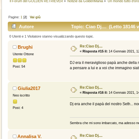
Il Forum del GOLDEN RETRIEVER
»
Notizie da GoldenMania
»
Un mondo tutto d'oro.
Pagine:
1
[
2
]
Vai giù
Autore
Topic: Ciao Dj.... (Letto 18146 v
0 Utenti e 1 Visitatore stanno visualizzando questo topic.
Re:Ciao Dj....
Brughi
«
Risposta #15 il:
14 Gennaio 2021, 12
Utente Ottone
DJ era il meraviglioso papà anche della m
Post: 54
a pensare a lui e a voi che immagino siat
Re:Ciao Dj....
Giulia2017
«
Risposta #16 il:
14 Gennaio 2021, 14
Neo iscritto
Dj era anche il papà del nostro Seth... no
Post: 4
Sembra che mi sono imbarcato, ma adesso n
Re:Ciao Dj....
Annalisa V.