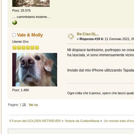
Post: 25.576
.... camminiamo insieme....
Re:Ciao Dj....
Vale & Molly
«
Risposta #19 il:
21 Gennaio 2021, 09
Utente Oro
Mi dispiace tantissimo, purtroppo so cosa
ha lasciata, vi sono immensamente vicin
Inviato dal mio iPhone utilizzando Tapata
Post: 1.489
Ogni volta che ti penso, spero che lassù qualc
Pagine:
1
[
2
]
Vai su
Il Forum del GOLDEN RETRIEVER
»
Notizie da GoldenMania
»
Un mondo tutto d'oro.