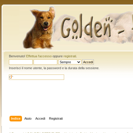
Benvenuto!
Effettua l'accesso
oppure
registrati
.
Inserisci il nome utente, la password e la durata della sessione.
Indice
Aiuto
Accedi
Registrati