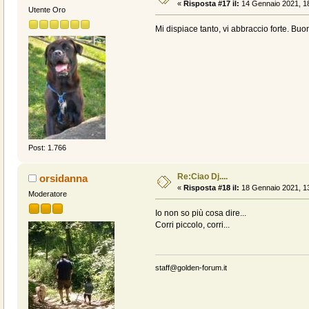
«
Risposta #17 il:
14 Gennaio 2021, 18
Utente Oro
Mi dispiace tanto, vi abbraccio forte. Bu
Post: 1.766
Re:Ciao Dj....
orsidanna
«
Risposta #18 il:
18 Gennaio 2021, 13
Moderatore
Io non so più cosa dire...
Corri piccolo, corri...
staff@golden-forum.it