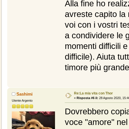
Alla fine ho reali
avreste capito la
voi con i vostri t
a condividere le g
momenti difficili 
difficile). Aiuta tu
timore più grand
Re:La mia vita con Thor
Sashimi
«
Risposta #6 il:
28 Agosto 2020, 15:4
Utente Argento
Dovrebbero copiare
voce "amore" nel