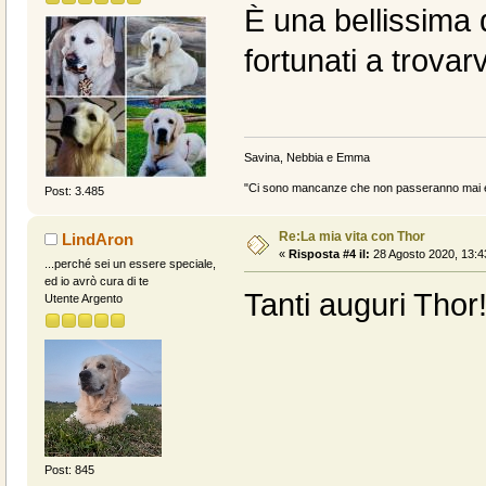
È una bellissima 
fortunati a trovarv
Savina, Nebbia e Emma
"Ci sono mancanze che non passeranno mai e 
Post: 3.485
Re:La mia vita con Thor
LindAron
«
Risposta #4 il:
28 Agosto 2020, 13:4
...perché sei un essere speciale,
ed io avrò cura di te
Tanti auguri Thor
Utente Argento
Post: 845