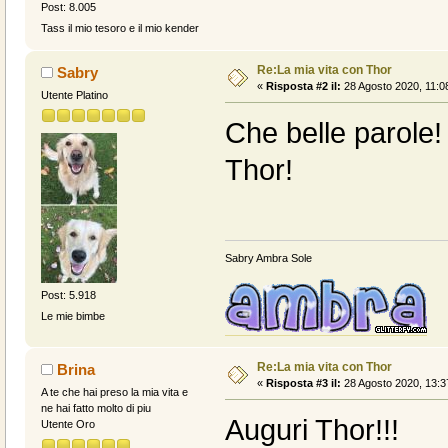
Post: 8.005
Tass il mio tesoro e il mio kender
Re:La mia vita con Thor
Sabry
«
Risposta #2 il:
28 Agosto 2020, 11:0
Utente Platino
Che belle parole!
Thor!
Sabry Ambra Sole
Post: 5.918
Le mie bimbe
Re:La mia vita con Thor
Brina
«
Risposta #3 il:
28 Agosto 2020, 13:3
A te che hai preso la mia vita e
ne hai fatto molto di piu
Auguri Thor!!!
Utente Oro