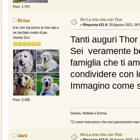
Post: 1.767
Re:La mia vita con Thor
Brina
«
Risposta #11 il:
28 Agosto 2021, 09:
A te che hai preso la mia vita e
ne hai fatto molto di piu
Tanti auguri Thor
Utente Oro
Sei veramente b
famiglia che ti a
condividere con lo
Immagino come si s
Post: 3.485
Savina, Nebbia e Emma
"Ci sono mancanze che non passeranno mai e 
Re:La mia vita con Thor
dani
«
Risposta #12 il:
28 Agosto 2021, 14: