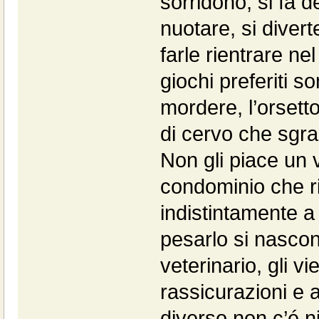
sorridono, si fa d
nuotare, si diver
farle rientrare nel
giochi preferiti so
mordere, l’orsetto
di cervo che sgran
Non gli piace un 
condominio che ri
indistintamente 
pesarlo si nascond
veterinario, gli v
rassicurazioni e 
diverso non c’é n