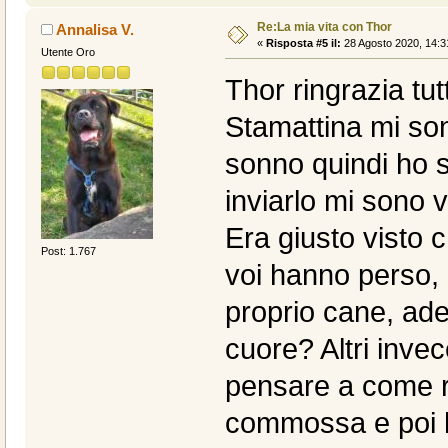
Re:La mia vita con Thor
Annalisa V.
«
Risposta #5 il:
28 Agosto 2020, 14:3
Utente Oro
Thor ringrazia tut
Stamattina mi son
sonno quindi ho s
inviarlo mi sono v
Era giusto visto 
Post: 1.767
voi hanno perso, 
proprio cane, ade
cuore? Altri inve
pensare a come ri
commossa e poi ho