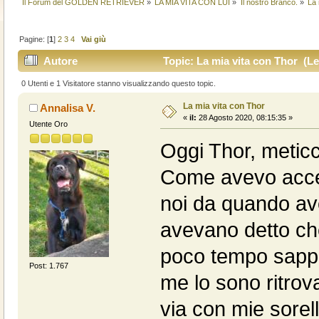
Il Forum del GOLDEN RETRIEVER
»
LA MIA VITA CON LUI
»
Il nostro Branco.
»
La 
Pagine: [
1
]
2
3
4
Vai giù
Autore
Topic: La mia vita con Thor (Le
0 Utenti e 1 Visitatore stanno visualizzando questo topic.
La mia vita con Thor
Annalisa V.
«
il:
28 Agosto 2020, 08:15:35 »
Utente Oro
Oggi Thor, metic
Come avevo accen
noi da quando ave
avevano detto ch
poco tempo sappi
Post: 1.767
me lo sono ritrov
via con mie sorell