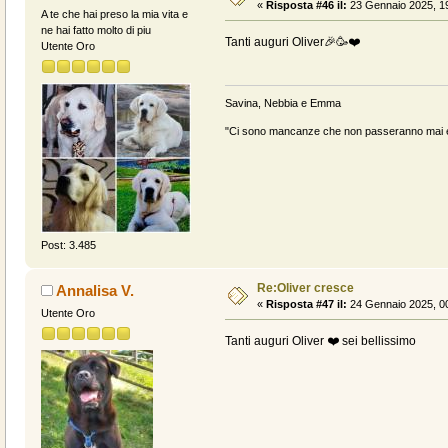
«
Risposta #46 il:
23 Gennaio 2025, 19
A te che hai preso la mia vita e
ne hai fatto molto di piu
Tanti auguri Oliver🎉🥳❤️
Utente Oro
Savina, Nebbia e Emma
"Ci sono mancanze che non passeranno mai e 
Post: 3.485
Re:Oliver cresce
Annalisa V.
«
Risposta #47 il:
24 Gennaio 2025, 00
Utente Oro
Tanti auguri Oliver ❤️ sei bellissimo