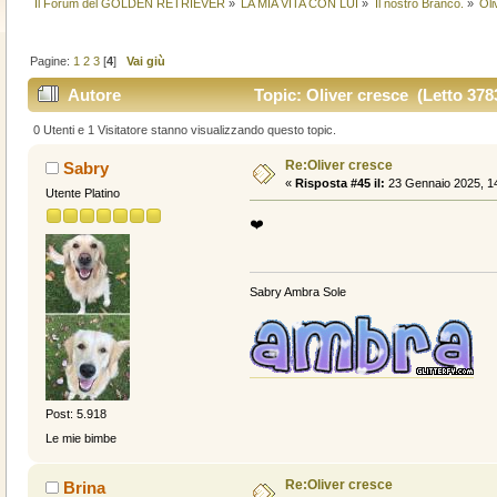
Il Forum del GOLDEN RETRIEVER
»
LA MIA VITA CON LUI
»
Il nostro Branco.
»
Oli
Pagine:
1
2
3
[
4
]
Vai giù
Autore
Topic: Oliver cresce (Letto 3783
0 Utenti e 1 Visitatore stanno visualizzando questo topic.
Re:Oliver cresce
Sabry
«
Risposta #45 il:
23 Gennaio 2025, 14
Utente Platino
❤️
Sabry Ambra Sole
Post: 5.918
Le mie bimbe
Re:Oliver cresce
Brina