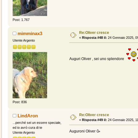
Post: 1.767
Re:Oliver cresce
mimminax3
«
Risposta #48 il:
24 Gennaio 2025, 09
Utente Argento
Auguri Oliver , sei uno splendore
Post: 836
Re:Oliver cresce
LindAron
«
Risposta #49 il:
24 Gennaio 2025, 11
...perché sei un essere speciale,
ed io avrò cura di te
Auguroni Oliver 🥳
Utente Argento