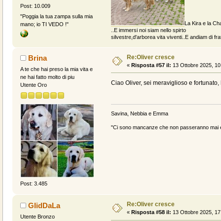
Post: 10.009
"Poggia la tua zampa sulla mia
La Kira e la Cha
mano; io TI VEDO !"
..E immersi noi siam nello spirto
silvestre,d'arborea vita viventi..E andiam di fratt
Re:Oliver cresce
Brina
«
Risposta #57 il:
13 Ottobre 2025, 10
A te che hai preso la mia vita e
ne hai fatto molto di piu
Ciao Oliver, sei meraviglioso e fortunato,
Utente Oro
Savina, Nebbia e Emma
"Ci sono mancanze che non passeranno mai e 
Post: 3.485
Re:Oliver cresce
GIidDaLa
«
Risposta #58 il:
13 Ottobre 2025, 17
Utente Bronzo