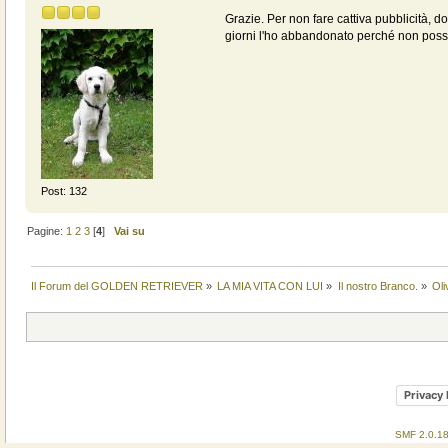
Grazie. Per non fare cattiva pubblicità, d
giorni l'ho abbandonato perché non poss
Post: 132
Pagine:
1
2
3
[
4
]
Vai su
Il Forum del GOLDEN RETRIEVER
»
LA MIA VITA CON LUI
»
Il nostro Branco.
»
Oli
Privacy 
SMF 2.0.1