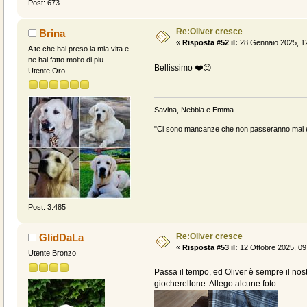
Post: 673
Re:Oliver cresce
Brina
«
Risposta #52 il:
28 Gennaio 2025, 12
A te che hai preso la mia vita e
ne hai fatto molto di piu
Bellissimo ❤️😍
Utente Oro
Savina, Nebbia e Emma
"Ci sono mancanze che non passeranno mai e 
Post: 3.485
Re:Oliver cresce
GIidDaLa
«
Risposta #53 il:
12 Ottobre 2025, 09
Utente Bronzo
Passa il tempo, ed Oliver è sempre il no
giocherellone. Allego alcune foto.