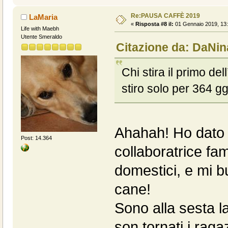
Re:PAUSA CAFFÈ 2019
LaMaria
«
Risposta #8 il:
01 Gennaio 2019, 13:
Life with Maebh
Utente Smeraldo
Citazione da: DaNin
Chi stira il primo dell
stiro solo per 364 gg.
Ahahah! Ho dato f
Post: 14.364
collaboratrice fam
domestici, e mi b
cane!
Sono alla sesta l
son tornati i ra