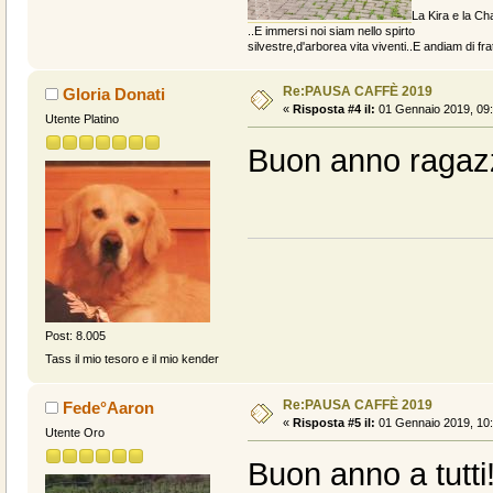
La Kira e la Cha
..E immersi noi siam nello spirto
silvestre,d'arborea vita viventi..E andiam di fratt
Re:PAUSA CAFFÈ 2019
Gloria Donati
«
Risposta #4 il:
01 Gennaio 2019, 09:
Utente Platino
Buon anno ragazz
Post: 8.005
Tass il mio tesoro e il mio kender
Re:PAUSA CAFFÈ 2019
Fede°Aaron
«
Risposta #5 il:
01 Gennaio 2019, 10:
Utente Oro
Buon anno a tutti!