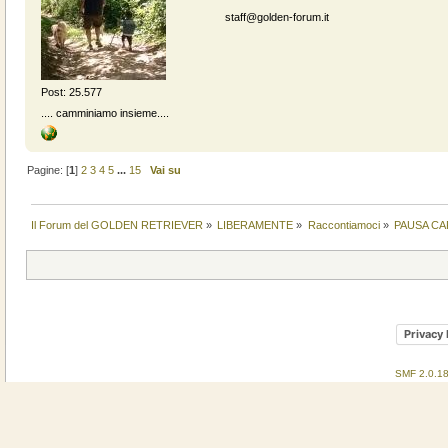
staff@golden-forum.it
Post: 25.577
.... camminiamo insieme....
Pagine: [
1
]
2
3
4
5
...
15
Vai su
Il Forum del GOLDEN RETRIEVER
»
LIBERAMENTE
»
Raccontiamoci
»
PAUSA CA
Privacy 
SMF 2.0.1