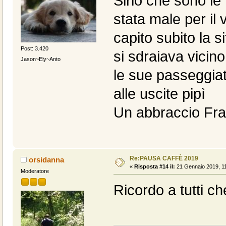
Sirio che sono le
stata male per il
capito subito la s
Post: 3.420
si sdraiava vicin
Jason~Ely~Anto
le sue passeggiate
alle uscite pipì
Un abbraccio Fra
Re:PAUSA CAFFÈ 2019
orsidanna
«
Risposta #14 il:
21 Gennaio 2019, 11
Moderatore
Ricordo a tutti c