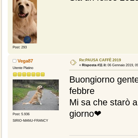
Post: 293
Re:PAUSA CAFFÈ 2019
Vega87
«
Risposta #11 il:
06 Gennaio 2019, 09
Utente Platino
Buongiorno gent
febbre
Mi sa che starò a
giorno❤
Post: 5.936
SIRIO-MANU-FRANCY