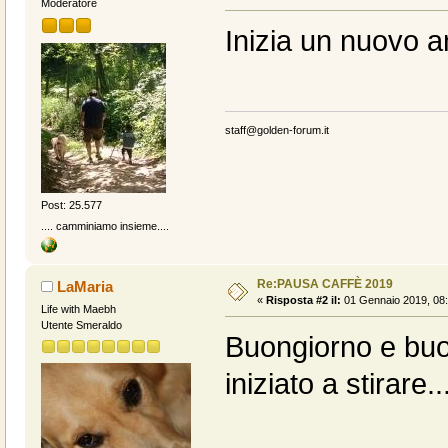
Moderatore
Inizia un nuovo a
staff@golden-forum.it
Post: 25.577
.... camminiamo insieme....
Re:PAUSA CAFFÈ 2019
LaMaria
«
Risposta #2 il:
01 Gennaio 2019, 08:
Life with Maebh
Utente Smeraldo
Buongiorno e buon
iniziato a stirare..