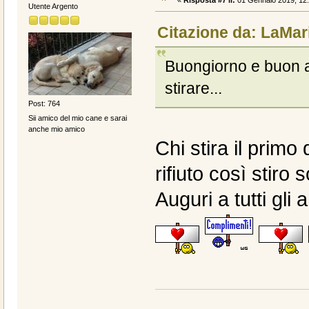
«
Risposta #7 il:
01 Gennaio 2019, 12:
Utente Argento
Citazione da: LaMar
Buongiorno e buon an
stirare...
Post: 764
Sii amico del mio cane e sarai
anche mio amico
Chi stira il primo 
rifiuto così stiro 
Auguri a tutti gli 