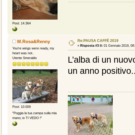
Post: 14.364
Re:PAUSA CAFFÈ 2019
M.Rosa&Renny
«
Risposta #3 il:
01 Gennaio 2019, 08:
You're wings were ready, my
heart was not..
L’alba di un nuov
Utente Smeraldo
un anno positivo..
Post: 10.009
"Poggia la tua zampa sulla mia
mano; io TI VEDO !"