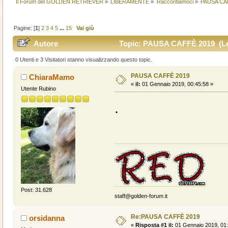
Il Forum del GOLDEN RETRIEVER
»
LIBERAMENTE
»
Raccontiamoci
»
PAUSA CA
Pagine: [
1
]
2
3
4
5
...
15
Vai giù
Autore
Topic: PAUSA CAFFÈ 2019 (Let
0 Utenti e 3 Visitatori stanno visualizzando questo topic.
PAUSA CAFFÈ 2019
ChiaraMamo
«
il:
01 Gennaio 2019, 00:45:58 »
Utente Rubino
.
Post: 31.628
staff@golden-forum.it
Re:PAUSA CAFFÈ 2019
orsidanna
«
Risposta #1 il:
01 Gennaio 2019, 01: