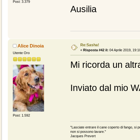
Post: 3.379
Ausilia
Re:Sasha!
Alice Dinoia
«
Risposta #42 il:
04 Aprile 2019, 19:1
Utente Oro
Mi ricorda un altr
Inviato dal mio 
Post: 1.592
"Lasciate entrare il cane coperto di fango, si pu
non si possono lavare."
Jacques Prevert