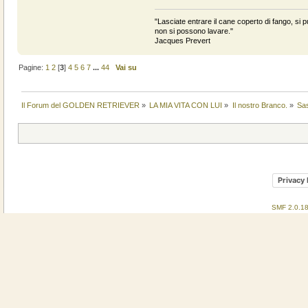
"Lasciate entrare il cane coperto di fango, si pu
non si possono lavare."
Jacques Prevert
Pagine:
1
2
[
3
]
4
5
6
7
...
44
Vai su
Il Forum del GOLDEN RETRIEVER
»
LA MIA VITA CON LUI
»
Il nostro Branco.
»
Sa
Privacy 
SMF 2.0.1