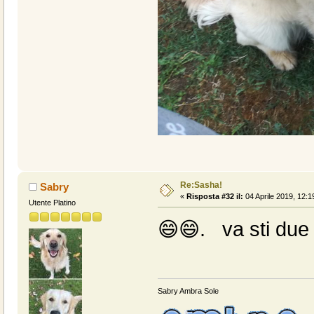
Re:Sasha!
Sabry
«
Risposta #32 il:
04 Aprile 2019, 12:1
Utente Platino
😄😄. va sti due 
Sabry Ambra Sole