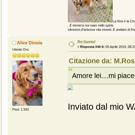
La Kira e la Cha
..E immersi noi siam nello spirto
silvestre,d'arborea vita viventi..E andiam di fratt
Re:Sasha!
Alice Dinoia
«
Risposta #44 il:
05 Aprile 2019, 08:2
Utente Oro
Citazione da: M.Ros
Amore lei....mi piacer
Inviato dal mio 
Post: 1.592