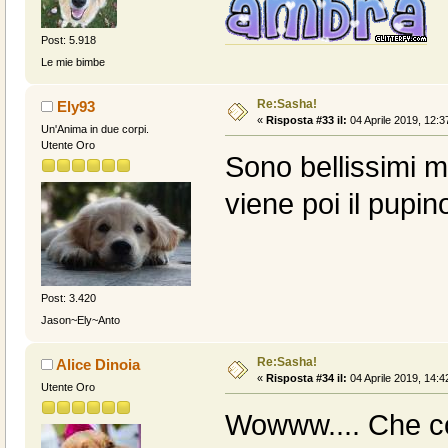
Post: 5.918
Le mie bimbe
Re:Sasha!
Ely93
«
Risposta #33 il:
04 Aprile 2019, 12:3
Un'Anima in due corpi.
Utente Oro
Sono bellissimi m
viene poi il pupin
Post: 3.420
Jason~Ely~Anto
Re:Sasha!
Alice Dinoia
«
Risposta #34 il:
04 Aprile 2019, 14:4
Utente Oro
Wowww.... Che c