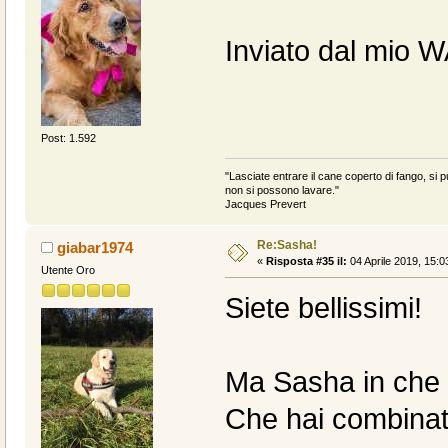
Inviato dal mio 
Post: 1.592
"Lasciate entrare il cane coperto di fango, si pu
non si possono lavare."
Jacques Prevert
Re:Sasha!
giabar1974
«
Risposta #35 il:
04 Aprile 2019, 15:0
Utente Oro
Siete bellissimi!
Ma Sasha in che 
Che hai combina