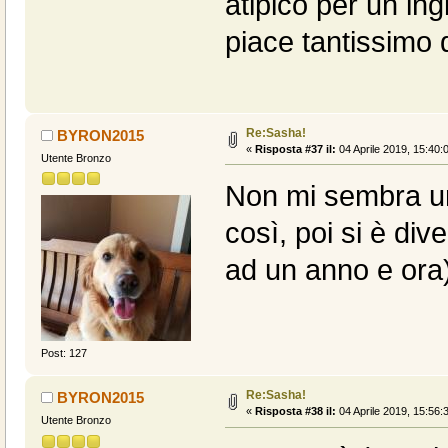
atipico per un in
piace tantissimo q
Re:Sasha!
BYRON2015
«
Risposta #37 il:
04 Aprile 2019, 15:40:
Utente Bronzo
Non mi sembra un 
così, poi si è div
ad un anno e ora)
Post: 127
Re:Sasha!
BYRON2015
«
Risposta #38 il:
04 Aprile 2019, 15:56:
Utente Bronzo