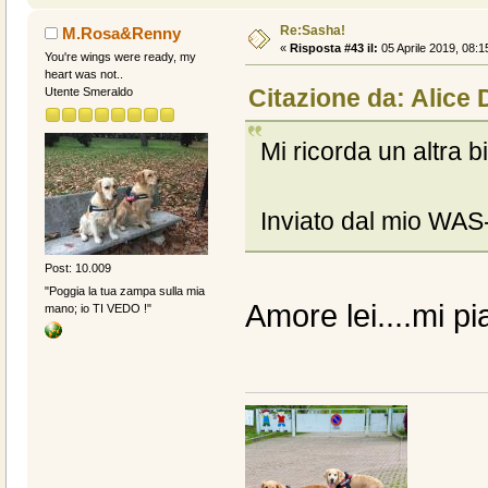
Re:Sasha!
M.Rosa&Renny
«
Risposta #43 il:
05 Aprile 2019, 08:1
You're wings were ready, my
heart was not..
Citazione da: Alice 
Utente Smeraldo
Mi ricorda un altra b
Inviato dal mio WAS
Post: 10.009
"Poggia la tua zampa sulla mia
Amore lei....mi pia
mano; io TI VEDO !"