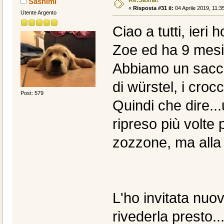
Sashimi
«
Risposta #31 il:
04 Aprile 2019, 11:3
Utente Argento
Ciao a tutti, ieri
Zoe ed ha 9 mesi.
Abbiamo un sacco 
di würstel, i crocca
Post: 579
Quindi che dire..
ripreso più volte
zozzone, ma alla f
L'ho invitata nuo
rivederla presto..