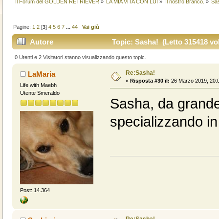
Il Forum del GOLDEN RETRIEVER
»
LA MIA VITA CON LUI
»
Il nostro Branco.
»
Sa
Pagine:
1
2
[
3
]
4
5
6
7
...
44
Vai giù
Autore
Topic: Sasha! (Letto 315418 vol
0 Utenti e 2 Visitatori stanno visualizzando questo topic.
Re:Sasha!
LaMaria
«
Risposta #30 il:
26 Marzo 2019, 20:0
Life with Maebh
Utente Smeraldo
Sasha, da grande f
specializzando in
Post: 14.364
Re:Sasha!