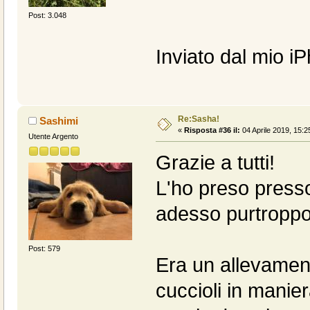
Post: 3.048
Inviato dal mio i
Re:Sasha!
Sashimi
«
Risposta #36 il:
04 Aprile 2019, 15:2
Utente Argento
Grazie a tutti!
L'ho preso press
adesso purtroppo h
Post: 579
Era un allevamen
cuccioli in manie