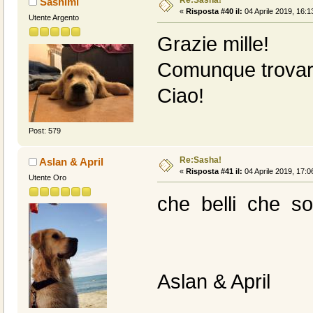
Re:Sasha!
Sashimi
«
Risposta #40 il:
04 Aprile 2019, 16:1
Utente Argento
Grazie mille!
Comunque trovare
Ciao!
Post: 579
Re:Sasha!
Aslan & April
«
Risposta #41 il:
04 Aprile 2019, 17:0
Utente Oro
che belli che so
Aslan & April