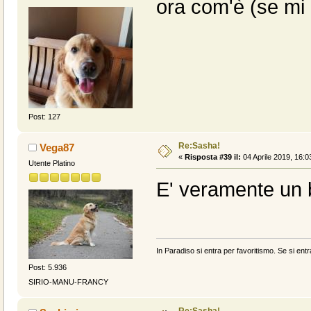
ora com'è (se mi 
Post: 127
Re:Sasha!
Vega87
«
Risposta #39 il:
04 Aprile 2019, 16:0
Utente Platino
E' veramente un 
In Paradiso si entra per favoritismo. Se si entr
Post: 5.936
SIRIO-MANU-FRANCY