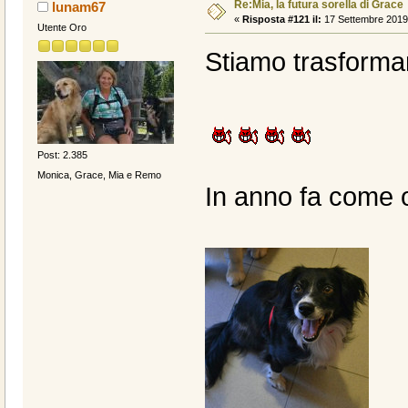
Re:Mia, la futura sorella di Grace
lunam67
«
Risposta #121 il:
17 Settembre 2019,
Utente Oro
Stiamo trasforman
Post: 2.385
Monica, Grace, Mia e Remo
In anno fa come o