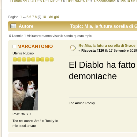
Il Forum del GOLDEN RETRIEVER
»
LIBERAMENTE
»
Raccontiamoci
»
Mia, la fut
Pagine:
1
...
5
6
7
8
[
9
]
10
Vai giù
Autore
Topic: Mia, la futura sorella di 
0 Utenti e 1 Visitatore stanno visualizzando questo topic.
Re:Mia, la futura sorella di Grace
MARCANTONIO
«
Risposta #120 il:
17 Settembre 2019,
Utente Rubino
El Diablo ha fatto
demoniache
Teo Artu' e Rocky
Post: 36.607
Teo nel cuore, Artu' e Rocky le
mie pesti amate