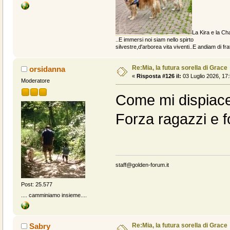
La Kira e la Cha
..E immersi noi siam nello spirto
silvestre,d'arborea vita viventi..E andiam di fratt
Re:Mia, la futura sorella di Grace
orsidanna
«
Risposta #126 il:
03 Luglio 2026, 17:
Moderatore
Come mi dispiace
Forza ragazzi e f
staff@golden-forum.it
Post: 25.577
.... camminiamo insieme....
Re:Mia, la futura sorella di Grace
Sabry