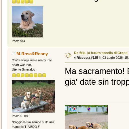
Post: 844
Re:Mia, la futura sorella di Grace
M.Rosa&Renny
«
Risposta #125 il:
03 Luglio 2026, 15:
You're wings were ready, my
heart was not..
Ma sacramento! E 
Utente Smeraldo
gia' date sin trop
Post: 10.009
"Poggia la tua zampa sulla mia
mano; io TI VEDO !"