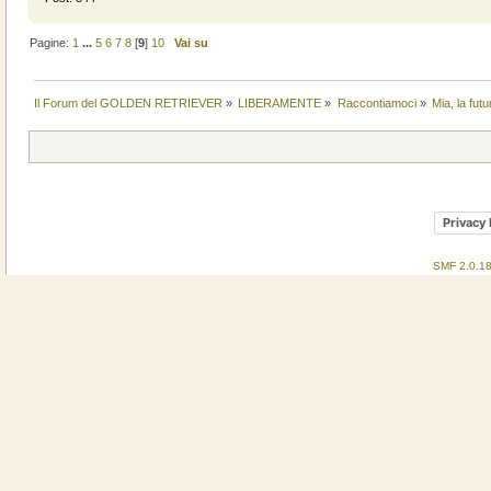
Pagine:
1
...
5
6
7
8
[
9
]
10
Vai su
Il Forum del GOLDEN RETRIEVER
»
LIBERAMENTE
»
Raccontiamoci
»
Mia, la fut
Privacy 
SMF 2.0.1