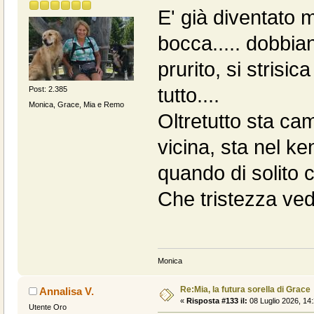
E' già diventato 
bocca..... dobbian
prurito, si strisi
tutto....
Post: 2.385
Monica, Grace, Mia e Remo
Oltretutto sta ca
vicina, sta nel k
quando di solito c
Che tristezza ved
Monica
Re:Mia, la futura sorella di Grace
Annalisa V.
«
Risposta #133 il:
08 Luglio 2026, 14:
Utente Oro