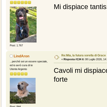
Mi dispiace tanti
Post: 1.767
Re:Mia, la futura sorella di Grace
LindAron
«
Risposta #134 il:
08 Luglio 2026, 14:
...perché sei un essere speciale,
ed io avrò cura di te
Cavoli mi dispiac
Utente Argento
forte
Post: 844