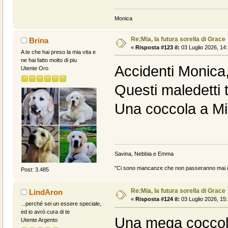
Monica
Re:Mia, la futura sorella di Grace
Brina
«
Risposta #123 il:
03 Luglio 2026, 14:
A te che hai preso la mia vita e
ne hai fatto molto di piu
Accidenti Monica,
Utente Oro
Questi maledetti 
Una coccola a Mi
Savina, Nebbia e Emma
"Ci sono mancanze che non passeranno mai e 
Post: 3.485
Re:Mia, la futura sorella di Grace
LindAron
«
Risposta #124 il:
03 Luglio 2026, 15:
...perché sei un essere speciale,
ed io avrò cura di te
Una mega coccola
Utente Argento