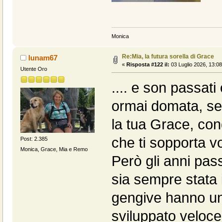
Monica
Re:Mia, la futura sorella di Grace
lunam67
«
Risposta #122 il:
03 Luglio 2026, 13:08
Utente Oro
.... e son passati
ormai domata, sei
la tua Grace, con
che ti sopporta vo
Post: 2.385
Monica, Grace, Mia e Remo
Però gli anni pas
sia sempre stata 
gengive hanno un 
sviluppato veloc