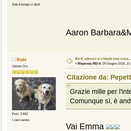
Solo il tempo ci dirà!
Aaron Barbara&
Re:E adesso vi chiedo una cosa....
Robi
«
Risposta #83 il:
29 Giugno 2018, 21:
Utente Oro
Citazione da: Pepet
Grazie mille per l'in
Comunque sì, è and
Post: 3.662
I cani sanno.
Vai Emma