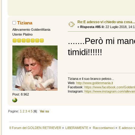
Re:E adesso vi chiedo una cosa....
Tiziana
«
Risposta #85 il:
22 Luglio 2018, 14:1
Allevamento GoldenMania
Utente Platino
.......Però mi ma
timidi!!!!!!
Tiziana e il suo branco peloso...
Web:
http://www.goldenmania.it
Facebook:
https://www.facebook.com/Golden
Instagram:
https://www.instagram.com/alleva
Post: 8.962
Pagine:
1
2
3
4
5
[
6
]
Vai su
Il Forum del GOLDEN RETRIEVER
»
LIBERAMENTE
»
Raccontiamoci
»
E adesso vi