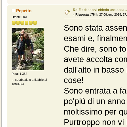
Re:E adesso vi chiedo una cosa....
Pepetto
«
Risposta #78 il:
27 Giugno 2018, 17:
Utente Oro
Sono stata assen
esami e, finalmen
Che dire, sono fo
avete accolta com
dall'alto in bas
Post: 1.364
cose!
... se abbaia è affidabile al
100%!!🐶
Sono entrata a far
po'più di un anno
moltissimo per qu
Purtroppo non vi 