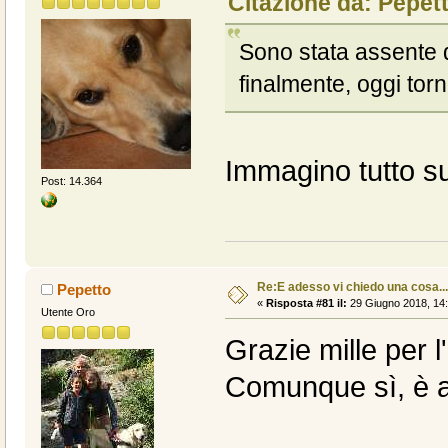
Citazione da: Pepet
Sono stata assente 
finalmente, oggi torn
Immagino tutto s
Post: 14.364
Re:E adesso vi chiedo una cosa....
Pepetto
«
Risposta #81 il:
29 Giugno 2018, 14:
Utente Oro
Grazie mille per l
Comunque sì, è a