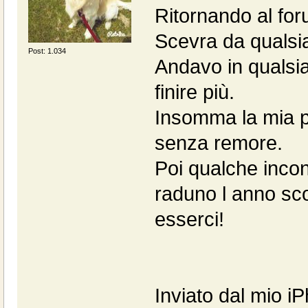
Ritornando al for
Scevra da qualsias
Post: 1.034
Andavo in qualsia
finire più.
Insomma la mia pr
senza remore.
Poi qualche incon
raduno l anno sco
esserci!
Inviato dal mio i