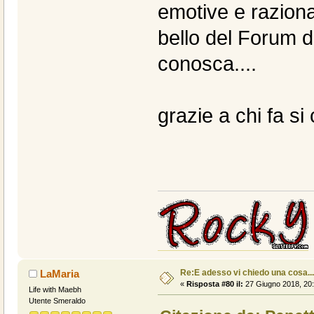
emotive e razional
bello del Forum d
conosca....
grazie a chi fa si
Re:E adesso vi chiedo una cosa....
LaMaria
«
Risposta #80 il:
27 Giugno 2018, 20:
Life with Maebh
Utente Smeraldo