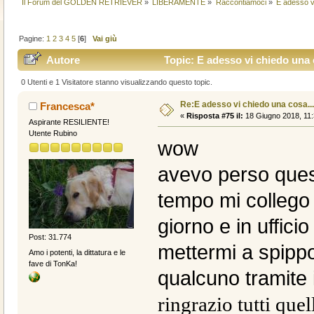
Il Forum del GOLDEN RETRIEVER
»
LIBERAMENTE
»
Raccontiamoci
»
E adesso vi
Pagine:
1
2
3
4
5
[
6
]
Vai giù
Autore
Topic: E adesso vi chiedo una c
0 Utenti e 1 Visitatore stanno visualizzando questo topic.
Re:E adesso vi chiedo una cosa....
Francesca*
«
Risposta #75 il:
18 Giugno 2018, 11:
Aspirante RESILIENTE!
Utente Rubino
wow
avevo perso quest
tempo mi collego 
giorno e in uffici
Post: 31.774
mettermi a spipp
Amo i potenti, la dittatura e le
fave di TonKa!
qualcuno tramite 
ringrazio tutti que