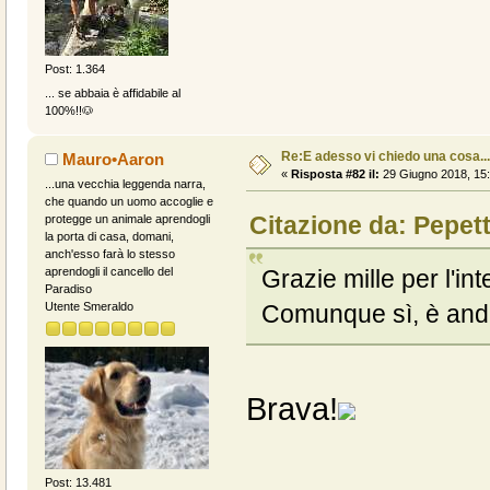
Post: 1.364
... se abbaia è affidabile al
100%!!🐶
Re:E adesso vi chiedo una cosa....
Mauro•Aaron
«
Risposta #82 il:
29 Giugno 2018, 15:
...una vecchia leggenda narra,
che quando un uomo accoglie e
Citazione da: Pepet
protegge un animale aprendogli
la porta di casa, domani,
anch'esso farà lo stesso
Grazie mille per l'in
aprendogli il cancello del
Paradiso
Comunque sì, è and
Utente Smeraldo
Brava!
Post: 13.481