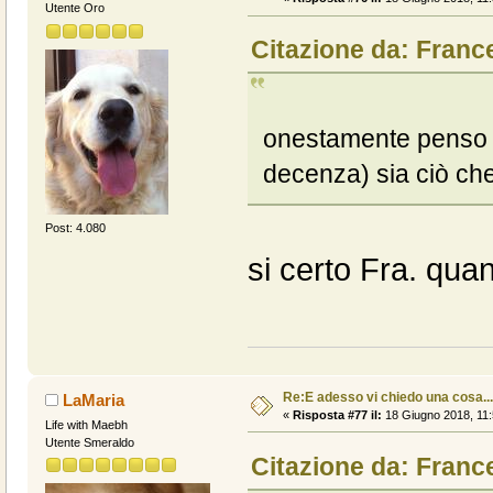
Utente Oro
Citazione da: Franc
onestamente penso che
decenza) sia ciò ch
Post: 4.080
si certo Fra. qua
Re:E adesso vi chiedo una cosa....
LaMaria
«
Risposta #77 il:
18 Giugno 2018, 11:
Life with Maebh
Utente Smeraldo
Citazione da: Franc