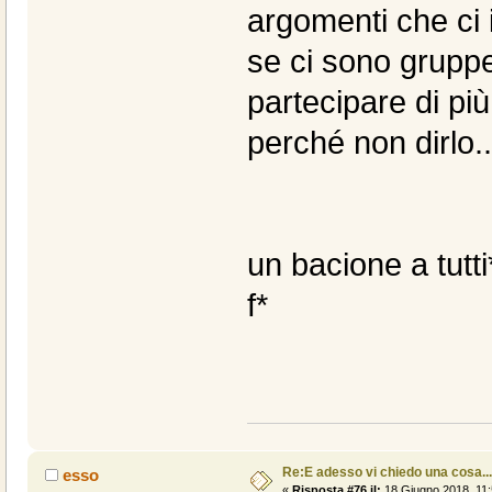
argomenti che ci 
se ci sono grupp
partecipare di pi
perché non dirlo..
un bacione a tutti
f*
Re:E adesso vi chiedo una cosa....
esso
«
Risposta #76 il:
18 Giugno 2018, 11: