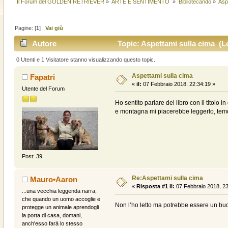
Il Forum del GOLDEN RETRIEVER
»
ARTE E SENTIMENTO 
»
Bibliotecando
»
Asp
Pagine: [
1
]
Vai giù
Autore
Topic: Aspettami sulla cima (Le
0 Utenti e 1 Visitatore stanno visualizzando questo topic.
Aspettami sulla cima
Fapatri
«
il:
07 Febbraio 2018, 22:34:19 »
Utente del Forum
Ho sentito parlare del libro con il titol
e montagna mi piacerebbe leggerlo, temo 
Post: 39
Re:Aspettami sulla cima
Mauro•Aaron
«
Risposta #1 il:
07 Febbraio 2018, 23
...una vecchia leggenda narra,
che quando un uomo accoglie e
Non l’ho letto ma potrebbe essere un bu
protegge un animale aprendogli
la porta di casa, domani,
anch'esso farà lo stesso