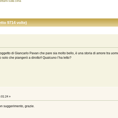
ettami sulla cima
tto 9714 volte)
o in oggetto di Giancarlo Pavan che pare sia molto bello, è una storia di amore tra
solo che piangerò a dirotto!! Qualcuno l’ha letto?
:01:24 »
on suggerimento, grazie.