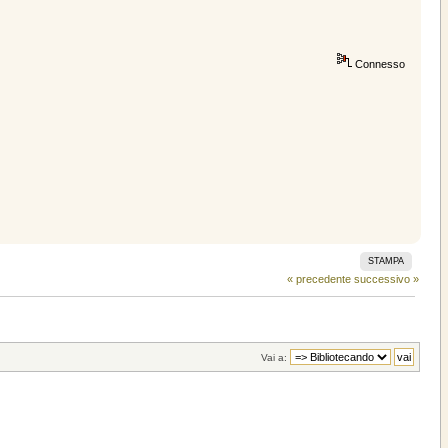
Connesso
STAMPA
« precedente
successivo »
Vai a: