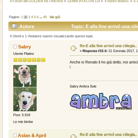
Il Forum del GOLDEN RETRIEVER
»
LA MIA VITA CON LUI
»
Il nostro Branco.
»
E a
Pagine:
1
[
2
]
3
4
5
6
...
45
Vai giù
Autore
Topic: E alla fine arrivó una cil
0 Utenti e 1 Visitatore stanno visualizzando questo topic.
Re:E alla fine arrivó una ciliegia..
Sabry
«
Risposta #15 il:
21 Gennaio 2017, 1
Utente Platino
Anche io Renato ti ho già detto, noi amic
!
Sabry Ambra Sole
Post: 5.918
Le mie bimbe
Re:E alla fine arrivó una ciliegia..
Aslan & April