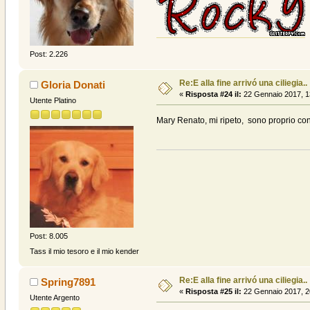
Post: 2.226
Re:E alla fine arrivó una ciliegia..
Gloria Donati
«
Risposta #24 il:
22 Gennaio 2017, 1
Utente Platino
Mary Renato, mi ripeto, sono proprio con
Post: 8.005
Tass il mio tesoro e il mio kender
Re:E alla fine arrivó una ciliegia..
Spring7891
«
Risposta #25 il:
22 Gennaio 2017, 2
Utente Argento