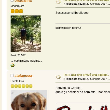
orsidanna
«
Risposta #22 il:
22 Gennaio 2017, 1
Moderatore
Sossssssensiiibbbileeee
staff@golden-forum.it
Post: 25.577
.... camminiamo insieme....
Re:E alla fine arrivó una ciliegia..
stefanocer
«
Risposta #23 il:
22 Gennaio 2017, 1
Utente Oro
Benvenuta Charlie!
quoto gli occhioni da cerbiatto... non ved