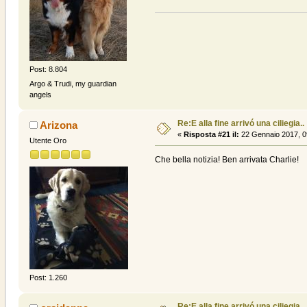
Post: 8.804
Argo & Trudi, my guardian
angels
Re:E alla fine arrivó una ciliegia..
Arizona
«
Risposta #21 il:
22 Gennaio 2017, 0
Utente Oro
Che bella notizia! Ben arrivata Charlie!
Post: 1.260
Re:E alla fine arrivó una ciliegia..