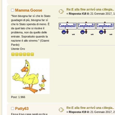
Re:E alla fine arrivó una ciliegia..
Mamma Goose
«
Risposta #18 il:
21 Gennaio 2017, 1
"Non bisogna far sì che lo Stato
guadagni di più, bisogna far sì
che lo Stato spenda di meno. È
da quel lato che si risolve il
problema, non da quello delle
entrate. Soprattutto quando la
nazione è allo stremo." (Gianni
Pardo)
Utente Oro
Post: 1.966
Re:E alla fine arrivó una ciliegia..
Patty63
«
Risposta #19 il:
21 Gennaio 2017, 2
Fissa il tuo cane negli occhi e