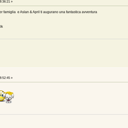
8:36:21 »
per famiglia e Aslan & April ti augurano una fantastica avventura
lk
8:52:45 »