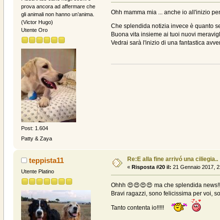
prova ancora ad affermare che
Ohh mamma mia ... anche io all'inizio pen
gli animali non hanno un’anima.
(Victor Hugo)
Che splendida notizia invece è quanto se
Utente Oro
Buona vita insieme ai tuoi nuovi meravigli
Vedrai sarà l'inizio di una fantastica avve
Post: 1.604
Patty & Zaya
Re:E alla fine arrivó una ciliegia..
teppista11
«
Risposta #20 il:
21 Gennaio 2017, 2
Utente Platino
Ohhh 😍😍😍😍 ma che splendida news!!
Bravi ragazzi, sono felicissima per voi, so
Tanto contenta io!!!!!