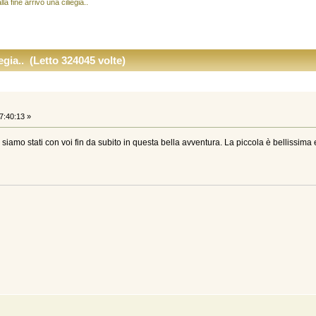
lla fine arrivó una ciliegia..
iegia.. (Letto 324045 volte)
7:40:13 »
i siamo stati con voi fin da subito in questa bella avventura. La piccola è bellissim