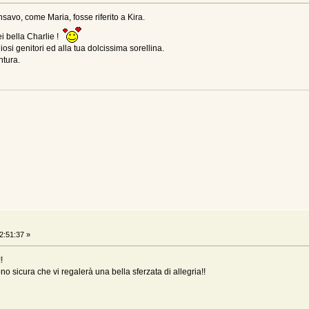
savo, come Maria, fosse riferito a Kira.
i bella Charlie !
osi genitori ed alla tua dolcissima sorellina.
ntura.
2:51:37 »
!
no sicura che vi regalerà una bella sferzata di allegria!!