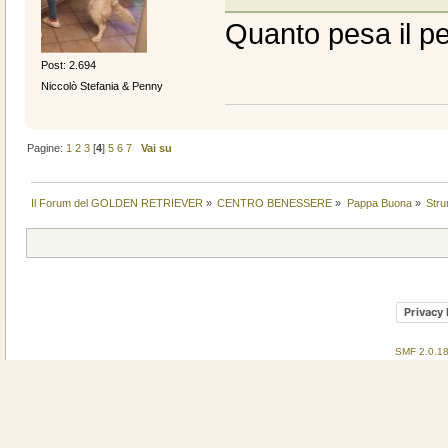
Quanto pesa il p
Post: 2.694
Niccolò Stefania & Penny
Pagine:
1
2
3
[
4
]
5
6
7
Vai su
Il Forum del GOLDEN RETRIEVER
»
CENTRO BENESSERE
»
Pappa Buona
»
Stru
Privacy 
SMF 2.0.1