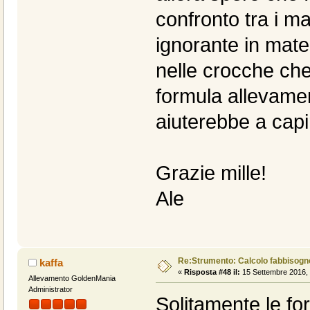
confronto tra i m
ignorante in mat
nelle crocche che
formula allevamen
aiuterebbe a capi
Grazie mille!
Ale
Re:Strumento: Calcolo fabbisogn
kaffa
«
Risposta #48 il:
15 Settembre 2016, 
Allevamento GoldenMania
Administrator
Solitamente le fo