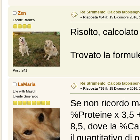
Re:Strumento: Calcolo fabbisogn
Zen
«
Risposta #54 il:
15 Dicembre 2016, 1
Utente Bronzo
Risolto, calcolat
Trovato la formul
Post: 241
Re:Strumento: Calcolo fabbisogn
LaMaria
«
Risposta #55 il:
15 Dicembre 2016, 1
Life with Maebh
Utente Smeraldo
Se non ricordo m
%Proteine x 3,5 
8,5, dove la %Car
il quantitativo di 