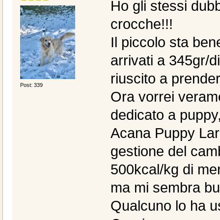
Ho gli stessi dub
crocche!!!
Il piccolo sta ben
arrivati a 345gr/
riuscito a prende
Post: 339
Ora vorrei vera
dedicato a puppy,
Acana Puppy Larg
gestione del cambi
500kcal/kg di men
ma mi sembra bu
Qualcuno lo ha u