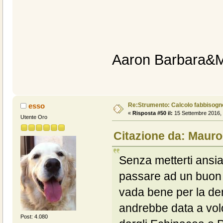
Aaron Barbara&
Re:Strumento: Calcolo fabbisogn
esso
«
Risposta #50 il:
15 Settembre 2016, 
Utente Oro
Citazione da: Mauro
Senza metterti ansi
passare ad un buon p
vada bene per la dem
andrebbe data a volo
Post: 4.080