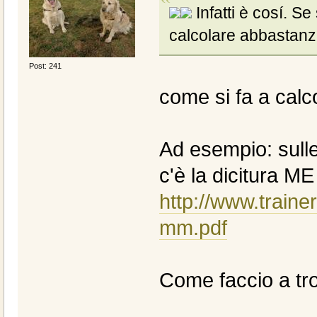
Infatti è cosí. Se
calcolare abbastan
Post: 241
come si fa a cal
Ad esempio: sull
c'è la dicitura ME
http://www.traine
mm.pdf
Come faccio a tr