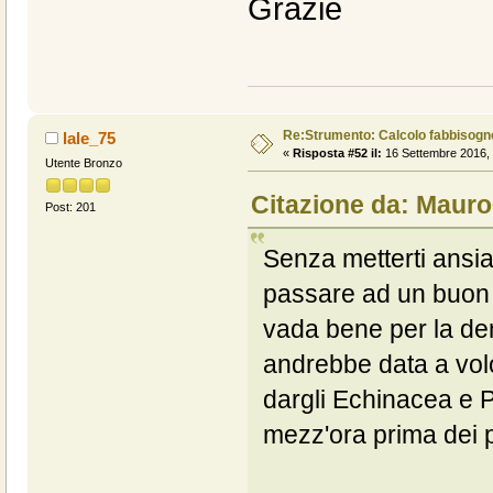
Grazie
Re:Strumento: Calcolo fabbisogn
lale_75
«
Risposta #52 il:
16 Settembre 2016, 
Utente Bronzo
Citazione da: Mauro
Post: 201
Senza metterti ansi
passare ad un buon p
vada bene per la dem
andrebbe data a volo
dargli Echinacea e Pr
mezz'ora prima dei p