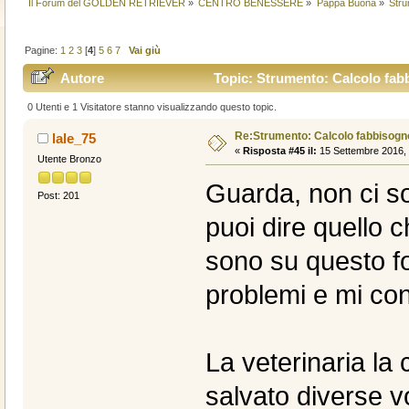
Il Forum del GOLDEN RETRIEVER
»
CENTRO BENESSERE
»
Pappa Buona
»
Stru
Pagine:
1
2
3
[
4
]
5
6
7
Vai giù
Autore
Topic: Strumento: Calcolo fabb
0 Utenti e 1 Visitatore stanno visualizzando questo topic.
Re:Strumento: Calcolo fabbisogn
lale_75
«
Risposta #45 il:
15 Settembre 2016, 
Utente Bronzo
Guarda, non ci son
Post: 201
puoi dire quello c
sono su questo f
problemi e mi conf
La veterinaria la
salvato diverse v