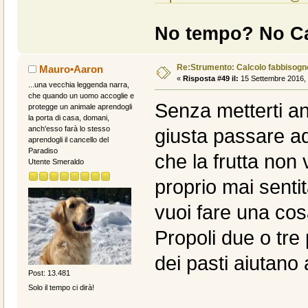
No tempo? No Ca
Re:Strumento: Calcolo fabbisogn
Mauro•Aaron
«
Risposta #49 il:
15 Settembre 2016, 
...una vecchia leggenda narra,
che quando un uomo accoglie e
Senza metterti a
protegge un animale aprendogli
la porta di casa, domani,
anch'esso farà lo stesso
giusta passare ad
aprendogli il cancello del
Paradiso
che la frutta non
Utente Smeraldo
proprio mai senti
vuoi fare una cos
Propoli due o tre
dei pasti aiutano 
Post: 13.481
Solo il tempo ci dirà!