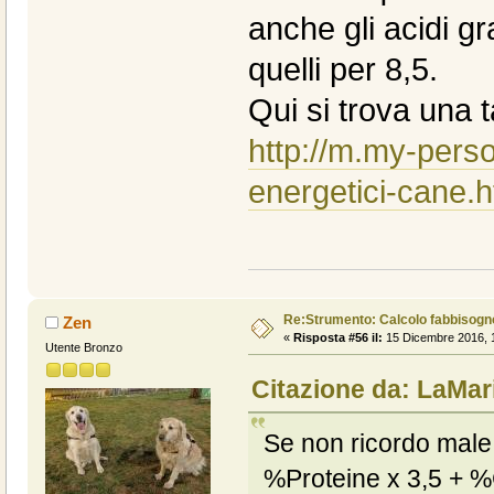
anche gli acidi gr
quelli per 8,5.
Qui si trova una t
http://m.my-person
energetici-cane.h
Re:Strumento: Calcolo fabbisogn
Zen
«
Risposta #56 il:
15 Dicembre 2016, 1
Utente Bronzo
Citazione da: LaMar
Se non ricordo male
%Proteine x 3,5 + %C