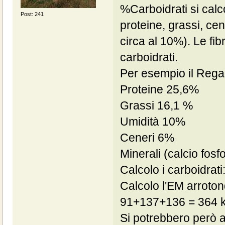
%Carboidrati si calco
Post: 241
proteine, grassi, cen
circa al 10%). Le fi
carboidrati.
Per esempio il Regal
Proteine 25,6%
Grassi 16,1 %
Umidità 10%
Ceneri 6%
Minerali (calcio fosf
Calcolo i carboidrati
Calcolo l'EM arroton
91+137+136 = 364 kc
Si potrebbero però a