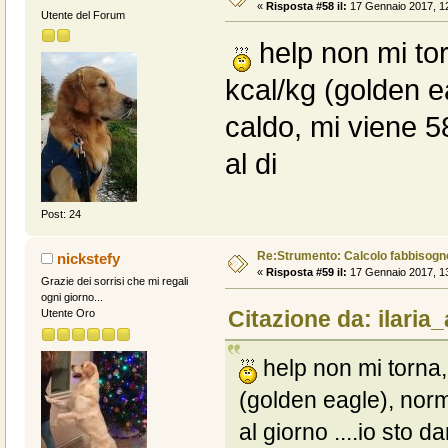
«
Risposta #58 il:
17 Gennaio 2017, 12
Utente del Forum
help non mi tor
kcal/kg (golden e
caldo, mi viene 58
al di
Post: 24
Re:Strumento: Calcolo fabbisogn
nickstefy
«
Risposta #59 il:
17 Gennaio 2017, 13
Grazie dei sorrisi che mi regali
ogni giorno...
Citazione da: ilaria
Utente Oro
help non mi torna,
(golden eagle), norm
al giorno ....io sto d