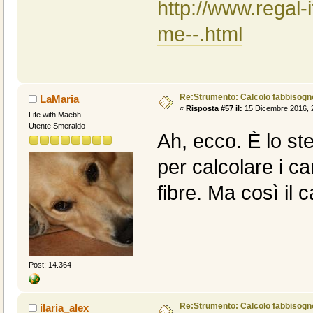
http://www.regal-
me--.html
Re:Strumento: Calcolo fabbisogn
LaMaria
«
Risposta #57 il:
15 Dicembre 2016, 2
Life with Maebh
Utente Smeraldo
Ah, ecco. È lo ste
per calcolare i ca
fibre. Ma così il 
Post: 14.364
Re:Strumento: Calcolo fabbisogn
ilaria_alex