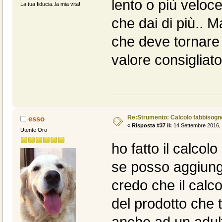
lento o più veloce
La tua fiducia..la mia vita!
che dai di più.. M
che deve tornare 
valore consigliato
Re:Strumento: Calcolo fabbisogn
esso
«
Risposta #37 il:
14 Settembre 2016, 
Utente Oro
ho fatto il calcolo
se posso aggiung
credo che il calco
del prodotto che t
anche ad un adul