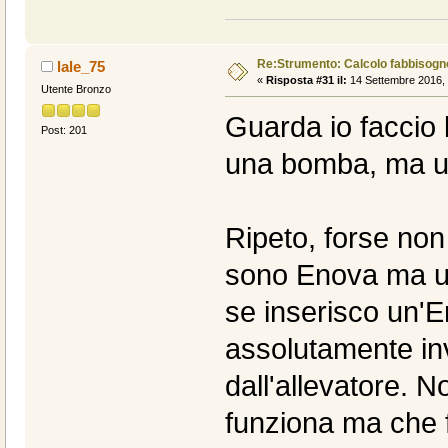
Re:Strumento: Calcolo fabbisogn
lale_75
«
Risposta #31 il:
14 Settembre 2016, 
Utente Bronzo
Guarda io faccio 
Post: 201
una bomba, ma un 
Ripeto, forse non
sono Enova ma un
se inserisco un'
assolutamente inv
dall'allevatore. N
funziona ma che f