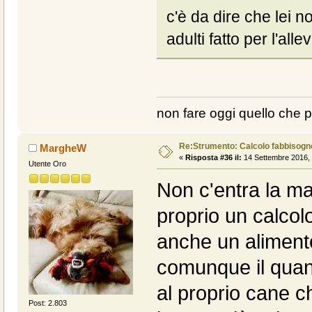
c'è da dire che lei
adulti fatto per l'all
non fare oggi quello che 
Re:Strumento: Calcolo fabbisogn
MargheW
«
Risposta #36 il:
14 Settembre 2016, 
Utente Oro
Non c'entra la ma
proprio un calcol
anche un alimento
comunque il quan
al proprio cane 
Post: 2.803