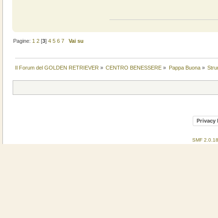
Pagine:
1
2
[
3
]
4
5
6
7
Vai su
Il Forum del GOLDEN RETRIEVER
»
CENTRO BENESSERE
»
Pappa Buona
»
Stru
Privacy 
SMF 2.0.1