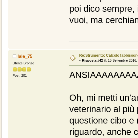
poi dico sempre, i
vuoi, ma cerchiam
Re:Strumento: Calcolo fabbisogn
lale_75
«
Risposta #42 il:
15 Settembre 2016, 
Utente Bronzo
ANSIAAAAAAAAA
Post: 201
Oh, mi metti un'a
veterinario al più
questione cibo e
riguardo, anche 