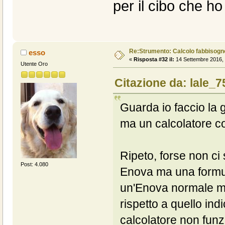
per il cibo che ho 
Re:Strumento: Calcolo fabbisogn
esso
«
Risposta #32 il:
14 Settembre 2016, 
Utente Oro
Citazione da: lale_7
Guarda io faccio la
ma un calcolatore co
Ripeto, forse non ci
Post: 4.080
Enova ma una formul
un'Enova normale mi
rispetto a quello ind
calcolatore non funz