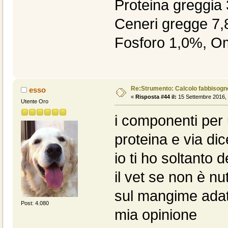
Proteina greggia
Ceneri gregge 7,
Fosforo 1,0%, O
Re:Strumento: Calcolo fabbisogn
esso
«
Risposta #44 il:
15 Settembre 2016, 
Utente Oro
i componenti per
proteina e via di
io ti ho soltanto
il vet se non è nu
sul mangime adat
Post: 4.080
mia opinione