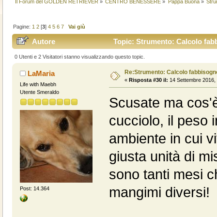
Il Forum del GOLDEN RETRIEVER
»
CENTRO BENESSERE
»
Pappa Buona
»
Stru
Pagine:
1
2
[
3
]
4
5
6
7
Vai giù
Autore
Topic: Strumento: Calcolo fabb
0 Utenti e 2 Visitatori stanno visualizzando questo topic.
Re:Strumento: Calcolo fabbisogn
LaMaria
«
Risposta #30 il:
14 Settembre 2016, 
Life with Maebh
Utente Smeraldo
Scusate ma cos'è 
cucciolo, il peso in
ambiente in cui vi
giusta unità di m
sono tanti mesi 
mangimi diversi!
Post: 14.364