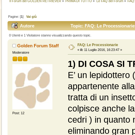
Il Forum del GOLDEN RETRIEVER
»
PRIMA DI TUTTO
»
Le FAQ del Forum
»
FAQ:
Pagine: [
1
]
Vai giù
Autore
Topic: FAQ: Le Processionarie 
0 Utenti e 1 Visitatore stanno visualizzando questo topic.
FAQ: Le Processionarie
Golden Forum Staff
«
il:
11 Luglio 2016, 16:23:47 »
Moderatore
1) DI COSA SI 
E’ un lepidotter
appartenente alla
tratta di un insett
colpisce anche la
Post: 12
cedri ) in quanto 
eliminando gran pa