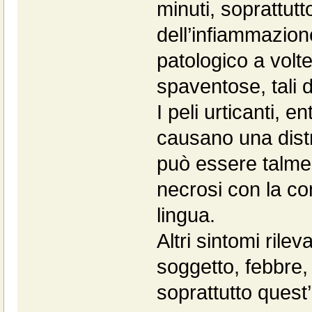
minuti, soprattutt
dell’infiammazio
patologico a vol
spaventose, tali d
I peli urticanti, e
causano una distr
può essere talme
necrosi con la co
lingua.
Altri sintomi rilev
soggetto, febbre, 
soprattutto ques