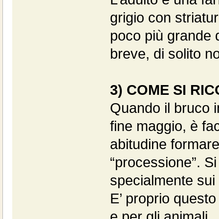
grigio con striat
poco più grande d
breve, di solito n
3) COME SI RI
Quando il bruco 
fine maggio, è fa
abitudine formare 
“processione”. Si
specialmente sui f
E’ proprio questo
e per gli animali.