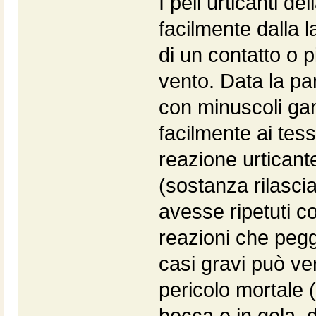
I peli urticanti d
facilmente dalla l
di un contatto o 
vento. Data la par
con minuscoli ganc
facilmente ai tes
reazione urticante
(sostanza rilascia
avesse ripetuti c
reazioni che pegg
casi gravi può ver
pericolo mortale 
bocca e in gola, d