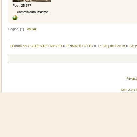
Post: 25.577
.... camminiamo insieme....
Pagine: [
1
]
Vai su
Il Forum del GOLDEN RETRIEVER
»
PRIMA DI TUTTO
»
Le FAQ del Forum
»
FAQ:
Privacy
SMF 2.0.1