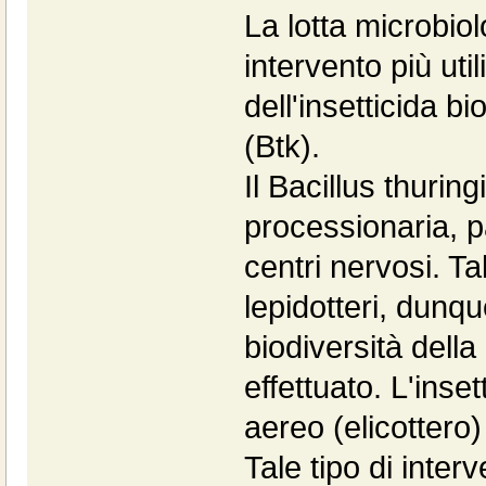
La lotta microbio
intervento più uti
dell'insetticida b
(Btk).
Il Bacillus thurin
processionaria, p
centri nervosi. Ta
lepidotteri, dunqu
biodiversità della
effettuato. L'ins
aereo (elicottero
Tale tipo di inter