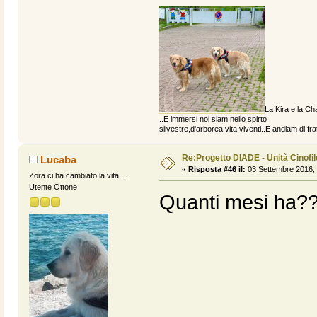
La Kira e la Cha
..E immersi noi siam nello spirto
silvestre,d'arborea vita viventi..E andiam di fratt
Re:Progetto DIADE - Unità Cinofi
Lucaba
«
Risposta #46 il:
03 Settembre 2016, 
Zora ci ha cambiato la vita....
Utente Ottone
Quanti mesi ha??io