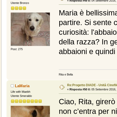
«
Risposta #49 il:
04 Settembre 2016, 
Utente Bronzo
Maria è bellissim
partire. Si sente
curiosità: l'abbai
della razza? In g
abbaioni e quindi 
Post: 275
Rita e Bella
Re:Progetto DIADE - Unità Cinofi
LaMaria
«
Risposta #50 il:
05 Settembre 2016, 
Life with Maebh
Utente Smeraldo
Ciao, Rita, gire
non c'entra per 