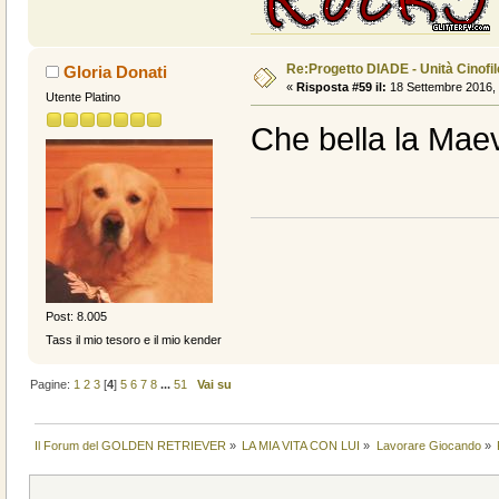
Re:Progetto DIADE - Unità Cinofi
Gloria Donati
«
Risposta #59 il:
18 Settembre 2016, 
Utente Platino
Che bella la Maev
Post: 8.005
Tass il mio tesoro e il mio kender
Pagine:
1
2
3
[
4
]
5
6
7
8
...
51
Vai su
Il Forum del GOLDEN RETRIEVER
»
LA MIA VITA CON LUI
»
Lavorare Giocando
»