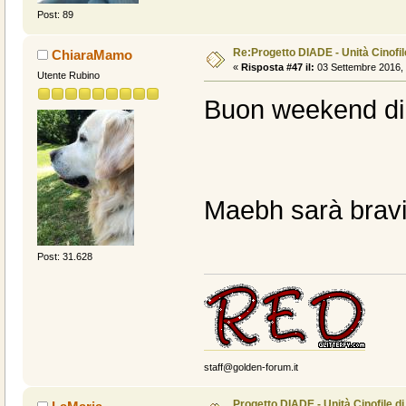
Post: 89
Re:Progetto DIADE - Unità Cinofi
ChiaraMamo
«
Risposta #47 il:
03 Settembre 2016, 
Utente Rubino
Buon weekend di t
Maebh sarà bravi
Post: 31.628
staff@golden-forum.it
Progetto DIADE - Unità Cinofile d