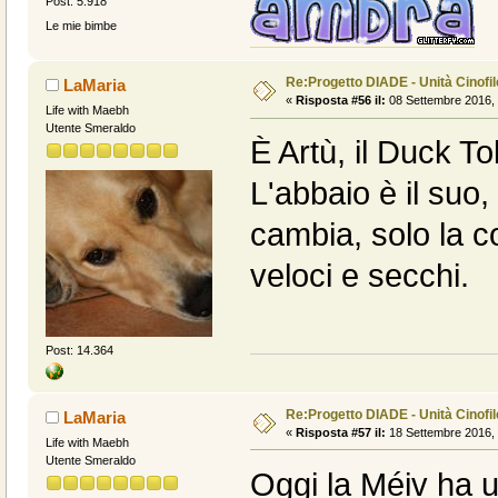
Post: 5.918
Le mie bimbe
Re:Progetto DIADE - Unità Cinofi
LaMaria
«
Risposta #56 il:
08 Settembre 2016, 
Life with Maebh
Utente Smeraldo
È Artù, il Duck To
L'abbaio è il suo,
cambia, solo la c
veloci e secchi.
Post: 14.364
Re:Progetto DIADE - Unità Cinofi
LaMaria
«
Risposta #57 il:
18 Settembre 2016, 
Life with Maebh
Utente Smeraldo
Oggi la Méiv ha us