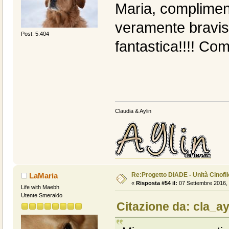
Maria, compliment
veramente bravis
Post: 5.404
fantastica!!!! Co
Claudia & Aylin
Re:Progetto DIADE - Unità Cinofi
LaMaria
«
Risposta #54 il:
07 Settembre 2016, 
Life with Maebh
Utente Smeraldo
Citazione da: cla_ay