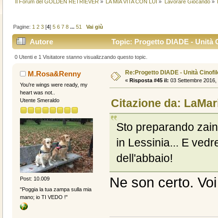
Il Forum del GOLDEN RETRIEVER
»
LA MIA VITA CON LUI
»
Lavorare Giocando
»
Pagine:
1
2
3
[
4
]
5
6
7
8
...
51
Vai giù
Autore
Topic: Progetto DIADE - Unità C
0 Utenti e 1 Visitatore stanno visualizzando questo topic.
Re:Progetto DIADE - Unità Cinofi
M.Rosa&Renny
«
Risposta #45 il:
03 Settembre 2016, 
You're wings were ready, my
heart was not..
Citazione da: LaMar
Utente Smeraldo
Sto preparando zaino
in Lessinia... E ved
dell'abbaio!
Ne son certo. Voi
Post: 10.009
"Poggia la tua zampa sulla mia
mano; io TI VEDO !"