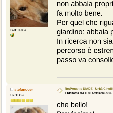
non abbaia proprio
fa molto bene.
Per quel che rigu
giardino: abbaia p
Post: 14.364
In ricerca non sia
percorso è estre
passo va consoli
Re:Progetto DIADE - Unità Cinofi
stefanocer
«
Risposta #51 il:
05 Settembre 2016, 
Utente Oro
che bello!