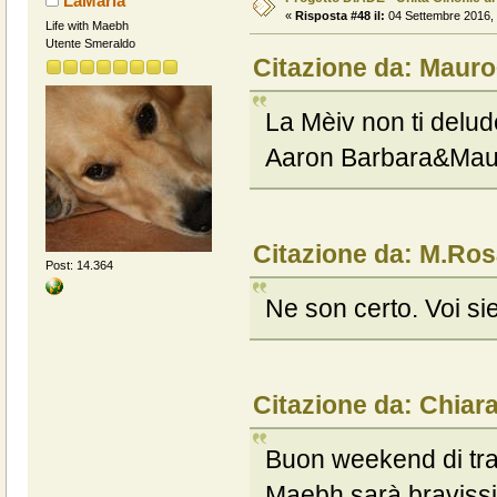
LaMaria
«
Risposta #48 il:
04 Settembre 2016, 
Life with Maebh
Utente Smeraldo
Citazione da: Mauro
La Mèiv non ti delu
Aaron Barbara&Mau
Citazione da: M.Ros
Post: 14.364
Ne son certo. Voi si
Citazione da: Chiar
Buon weekend di trai
Maebh sarà braviss