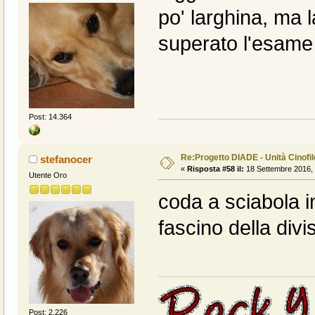
po' larghina, ma l
superato l'esame 
Post: 14.364
Re:Progetto DIADE - Unità Cinofi
stefanocer
«
Risposta #58 il:
18 Settembre 2016, 
Utente Oro
coda a sciabola i
fascino della divi
Post: 2.226