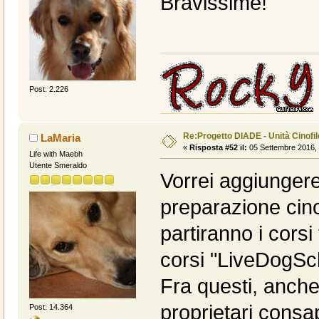
Bravissime!
Post: 2.226
Re:Progetto DIADE - Unità Cinofi
LaMaria
«
Risposta #52 il:
05 Settembre 2016, 
Life with Maebh
Utente Smeraldo
Vorrei aggiunger
preparazione cino
partiranno i corsi 
corsi "LiveDogSc
Fra questi, anche
proprietari consa
Post: 14.364