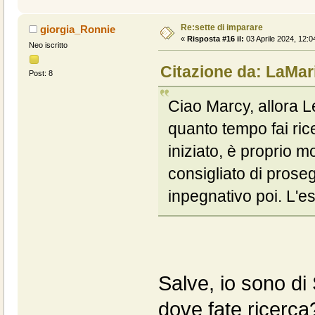
Re:sette di imparare
giorgia_Ronnie
«
Risposta #16 il:
03 Aprile 2024, 12:0
Neo iscritto
Citazione da: LaMar
Post: 8
Ciao Marcy, allora L
quanto tempo fai ri
iniziato, è proprio 
consigliato di pros
inpegnativo poi. L'e
Salve, io sono d
dove fate ricerca?