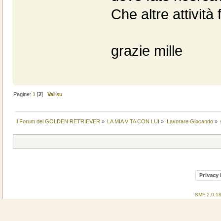
Che altre attività
grazie mille
Pagine:
1
[
2
]
Vai su
Il Forum del GOLDEN RETRIEVER
»
LA MIA VITA CON LUI
»
Lavorare Giocando
»
Privacy 
SMF 2.0.1