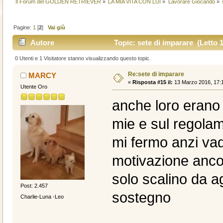
Il Forum del GOLDEN RETRIEVER
»
LA MIA VITA CON LUI
»
Lavorare Giocando
»
Pagine:
1
[
2
]
Vai giù
Autore
Topic: sete di imparare (Letto 1
0 Utenti e 1 Visitatore stanno visualizzando questo topic.
Re:sete di imparare
MARCY
«
Risposta #15 il:
13 Marzo 2016, 17:1
Utente Oro
anche loro erano
mie e sul regolam
mi fermo anzi va
motivazione anco
solo scalino da 
Post: 2.457
sostegno
Charlie-Luna -Leo