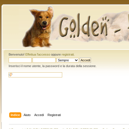
Benvenuto!
Effettua l'accesso
oppure
registrati
.
Inserisci il nome utente, la password e la durata della sessione.
Indice
Aiuto
Accedi
Registrati