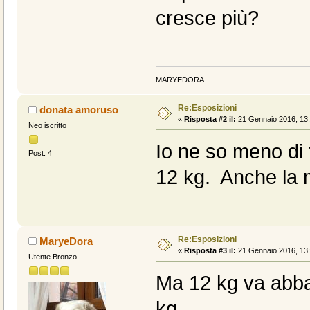
cresce più?
MARYEDORA
Re:Esposizioni
donata amoruso
«
Risposta #2 il:
21 Gennaio 2016, 13:
Neo iscritto
Io ne so meno di
Post: 4
12 kg. Anche la m
Re:Esposizioni
MaryeDora
«
Risposta #3 il:
21 Gennaio 2016, 13:
Utente Bronzo
Ma 12 kg va abba
kg