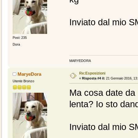
Inviato dal mio S
Post: 235
Dora
MARYEDORA
Re:Esposizioni
MaryeDora
«
Risposta #4 il:
21 Gennaio 2016, 13:
Utente Bronzo
Ma cosa date da m
lenta? Io sto dand
Inviato dal mio S