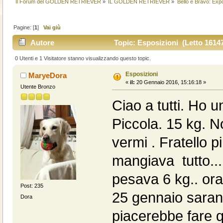
Il Forum del GOLDEN RETRIEVER
»
IL GOLDEN RETRIEVER
»
Bello e Bravo: Expò
Pagine: [
1
]
Vai giù
Autore
Topic: Esposizioni (Letto 16147
0 Utenti e 1 Visitatore stanno visualizzando questo topic.
Esposizioni
MaryeDora
«
il:
20 Gennaio 2016, 15:16:18 »
Utente Bronzo
Ciao a tutti. Ho 
Piccola. 15 kg. N
vermi . Fratello p
mangiava tutto..
pesava 6 kg.. ora 
Post: 235
25 gennaio saran
Dora
piacerebbe fare 