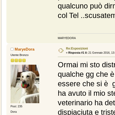
qualcuno può dirm
col Tel ..scusate
MARYEDORA
Re:Esposizioni
MaryeDora
«
Risposta #1 il:
21 Gennaio 2016, 13:
Utente Bronzo
Ormai mi sto distr
qualche gg che è
essere che si è 
ha avuto il mio s
veterinario ha de
Post: 235
dispiaciuta e tris
Dora