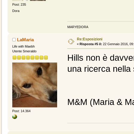
Post: 235
Dora
MARYEDORA
Re:Esposizioni
LaMaria
«
Risposta #5 il:
22 Gennaio 2016, 09:
Life with Maebh
Utente Smeraldo
Hills non è davv
una ricerca nell
M&M (Maria & Ma
Post: 14.364