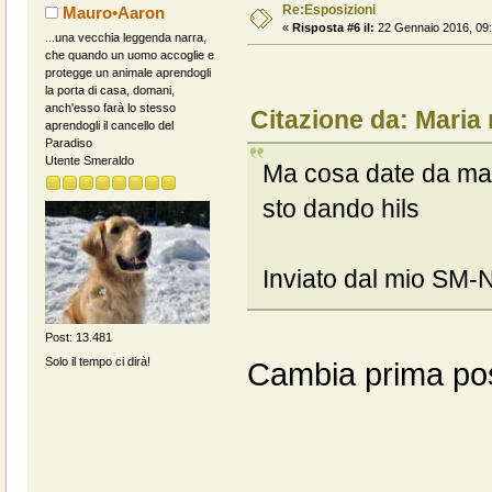
Re:Esposizioni
Mauro•Aaron
«
Risposta #6 il:
22 Gennaio 2016, 09:
...una vecchia leggenda narra,
che quando un uomo accoglie e
protegge un animale aprendogli
la porta di casa, domani,
anch'esso farà lo stesso
Citazione da: Maria
aprendogli il cancello del
Paradiso
Utente Smeraldo
Ma cosa date da mang
sto dando hils
Inviato dal mio SM-
Post: 13.481
Solo il tempo ci dirà!
Cambia prima pos