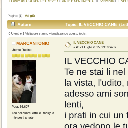
Il Forum del GOLDEN RETRIEVER
»
ARTE E SENTIMENTO 
»
Scrivendo
»
IL VE
Pagine: [
1
]
Vai giù
Autore
Topic: IL VECCHIO CANE (Letto
0 Utenti e 1 Visitatore stanno visualizzando questo topic.
IL VECCHIO CANE
MARCANTONIO
«
il:
21 Luglio 2015, 23:09:47 »
Utente Rubino
IL VECCHIO C
Te ne stai li ne
la vista, l'udito
adesso ami sonn
lenti,
Post: 36.607
i prati in cui u
Teo nel cuore, Artu' e Rocky le
mie pesti amate
ora vedono le t