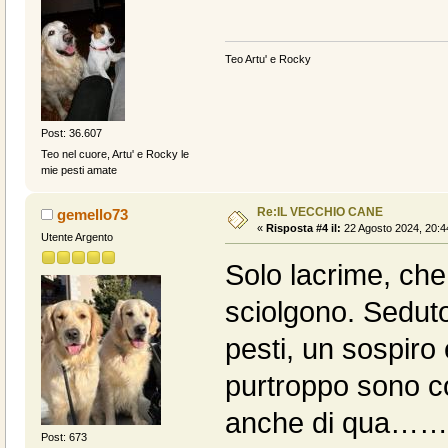
Teo Artu' e Rocky
Post: 36.607
Teo nel cuore, Artu' e Rocky le
mie pesti amate
Re:IL VECCHIO CANE
gemello73
«
Risposta #4 il:
22 Agosto 2024, 20:4
Utente Argento
Solo lacrime, che
sciolgono. Seduto
pesti, un sospiro 
purtroppo sono c
anche di qua…… s
Post: 673