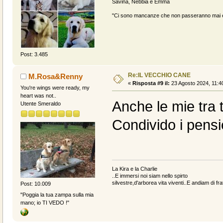
Savina, Nebbia e Emma
"Ci sono mancanze che non passeranno mai e 
Post: 3.485
Re:IL VECCHIO CANE
M.Rosa&Renny
«
Risposta #9 il:
23 Agosto 2024, 11:4
You're wings were ready, my
heart was not..
Anche le mie tra 
Utente Smeraldo
Condivido i pensi
La Kira e la Charlie
..E immersi noi siam nello spirto
silvestre,d'arborea vita viventi..E andiam di fratt
Post: 10.009
"Poggia la tua zampa sulla mia
mano; io TI VEDO !"