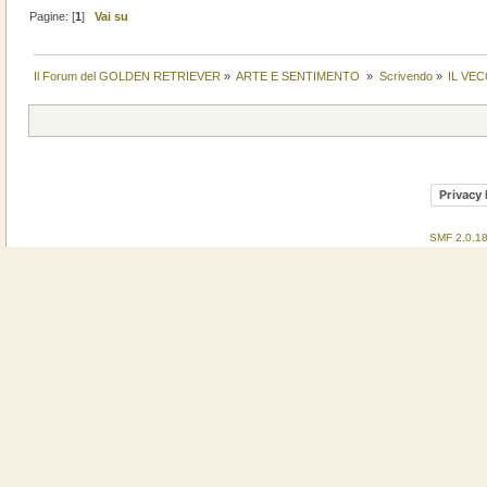
Pagine: [
1
]
Vai su
Il Forum del GOLDEN RETRIEVER
»
ARTE E SENTIMENTO 
»
Scrivendo
»
IL VE
Privacy 
SMF 2.0.1