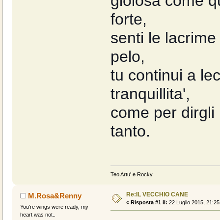
gioiosa come qu
forte,
senti le lacrime
pelo,
tu continui a le
tranquillita',
come per dirgli
tanto.
Teo Artu' e Rocky
Re:IL VECCHIO CANE
M.Rosa&Renny
«
Risposta #1 il:
22 Luglio 2015, 21:25
You're wings were ready, my
heart was not..