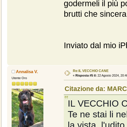
godermeli il più 
brutti che since
Inviato dal mio i
Re:IL VECCHIO CANE
Annalisa V.
«
Risposta #5 il:
22 Agosto 2024, 20:4
Utente Oro
Citazione da: MARC
IL VECCHIO 
Te ne stai li n
la vista, l'udit