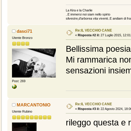
La Kira e la Charlie
..E immersi noi siam nello spirto
silvestre,d'arborea vita viventi..E andiam di fratt
Re:IL VECCHIO CANE
dasci71
«
Risposta #2 il:
27 Luglio 2015, 12:01
Utente Bronzo
Bellissima poesia
Mi rammarica non
sensazioni insiem
Post: 269
Re:IL VECCHIO CANE
MARCANTONIO
«
Risposta #3 il:
22 Agosto 2024, 18:0
Utente Rubino
rileggo questa e 