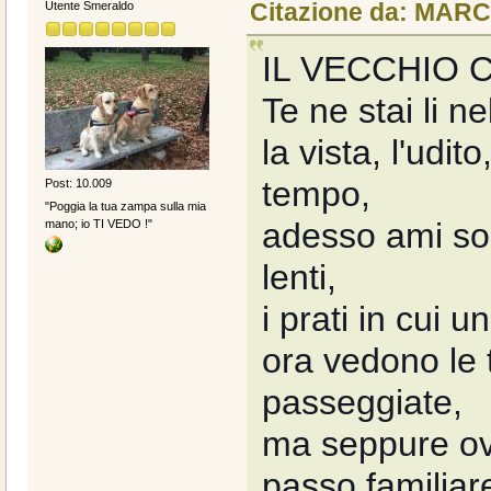
Citazione da: MARC
Utente Smeraldo
IL VECCHIO 
Te ne stai li n
la vista, l'udit
tempo,
Post: 10.009
"Poggia la tua zampa sulla mia
adesso ami son
mano; io TI VEDO !"
lenti,
i prati in cui 
ora vedono le 
passeggiate,
ma seppure ova
passo familiar