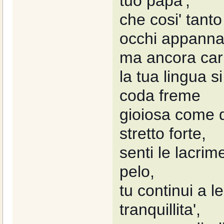
tuo papa',
che cosi' tanto
occhi appannat
ma ancora caric
la tua lingua s
coda freme
gioiosa come q
stretto forte,
senti le lacrim
pelo,
tu continui a l
tranquillita',