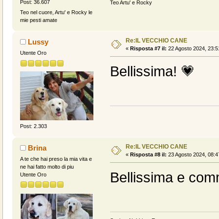
Post: 36.607
Teo Artu' e Rocky
Teo nel cuore, Artu' e Rocky le
mie pesti amate
Re:IL VECCHIO CANE
Lussy
«
Risposta #7 il:
22 Agosto 2024, 23:5
Utente Oro
Bellissima! 💗
Post: 2.303
Re:IL VECCHIO CANE
Brina
«
Risposta #8 il:
23 Agosto 2024, 08:4
A te che hai preso la mia vita e
ne hai fatto molto di piu
Bellissima e co
Utente Oro