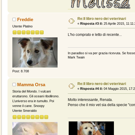
Re:Il libro nero dei veterinari
Freddie
«
Risposta #3 il:
25 Aprile 2015, 11:11:
Utente Platino
L'ho comprato e letto di recente...
In paradiso si va per grazia ricevuta. Se fosse 
Mark Twain
Post: 8.708
Re:Il libro nero dei veterinari
Mamma Orsa
«
Risposta #4 il:
04 Maggio 2015, 17:2
Storia del Mondo. I vulcani
eruttarono. Gli oceani ribollirono.
Molto interessante, Renata.
L’universo era in tumulto. Poi
Penso che il mio vet sia della specie "c
venne il cane. Snoopy
Utente Smeraldo