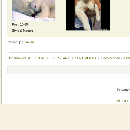
Post: 10.604
Silvia & Maggie
Pagine: [
1
]
Vai su
Il Forum del GOLDEN RETRIEVER
»
ARTE E SENTIMENTO 
»
Bibliotecando
»
Il li
Privacy 
SMF 2.0.1