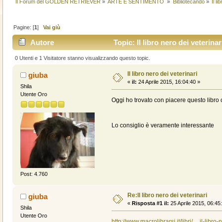
Il Forum del GOLDEN RETRIEVER
»
ARTE E SENTIMENTO 
»
Bibliotecando
»
Il li
Pagine: [
1
]
Vai giù
Autore
Topic: Il libro nero dei veterina
0 Utenti e 1 Visitatore stanno visualizzando questo topic.
Il libro nero dei veterinari
giuba
«
il:
24 Aprile 2015, 16:04:40 »
Shila
Utente Oro
Oggi ho trovato con piacere questo libro 
Lo consiglio è veramente interessante
Post: 4.760
Re:Il libro nero dei veterinari
giuba
«
Risposta #1 il:
25 Aprile 2015, 06:45
Shila
Utente Oro
http://www.macrolibrarsi.it/libri/__il-libro