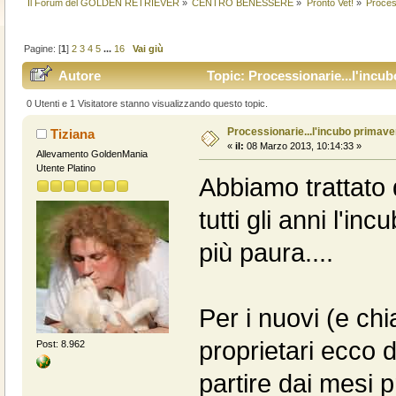
Il Forum del GOLDEN RETRIEVER
»
CENTRO BENESSERE
»
Pronto Vet!
»
Process
Pagine: [
1
]
2
3
4
5
...
16
Vai giù
Autore
Topic: Processionarie...l'incub
0 Utenti e 1 Visitatore stanno visualizzando questo topic.
Processionarie...l'incubo primaver
Tiziana
«
il:
08 Marzo 2013, 10:14:33 »
Allevamento GoldenMania
Utente Platino
Abbiamo trattato 
tutti gli anni l'i
più paura....
Per i nuovi (e ch
proprietari ecco 
Post: 8.962
partire dai mesi pr