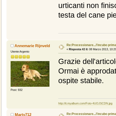
urticanti non fini
testa del cane pi
Re:Processionare...l'incubo prima
Annemarie Rijnveld
«
Risposta #2 il:
08 Marzo 2013, 10:29
Utente Argento
Grazie dell'artico
Ormai è approdat
ospite stabile.
Post: 932
http://it.myalbum.com/Foto-4UOJSCDN.jpg
Re:Processionare...l'incubo prima
Marty712