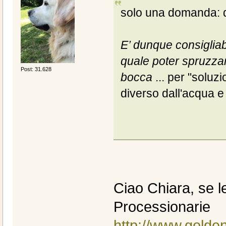
solo una domanda: d
E’ dunque consigliab
quale poter spruzzare
Post: 31.628
bocca
... per "soluz
diverso dall'acqua e
Ciao Chiara, se l
Processionarie
http://www.golden