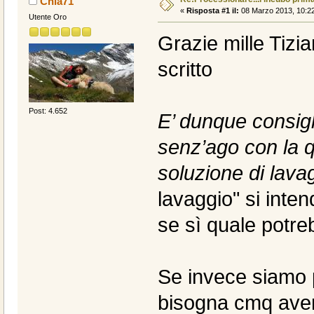
Chia71
«
Risposta #1 il:
08 Marzo 2013, 10:22
Utente Oro
Grazie mille Tizi
scritto
Post: 4.652
E’ dunque consigli
senz’ago con la q
soluzione di lava
lavaggio" si inte
se sì quale potr
Se invece siamo p
bisogna cmq avere