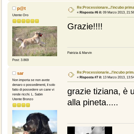
Re:Processionare...l'incubo prima
p@t
«
Risposta #6 il:
09 Marzo 2013, 21:56
Utente Oro
Grazie!!!!
Patrizia & Marvin
Post: 3.869
Re:Processionarie...l'incubo prim
sar
«
Risposta #7 il:
13 Marzo 2013, 13:54
Non importa se non avete
denaro o possedimenti, il solo
grazie tiziana, è 
fatto di possedere un cane vi
rende ricchi. L. Sabin
Utente Bronzo
alla pineta.....