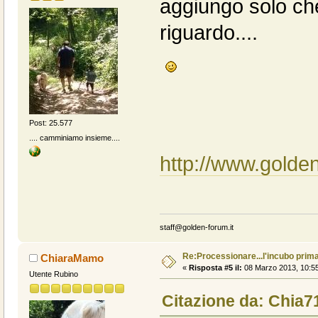
aggiungo solo che 
riguardo....
Post: 25.577
.... camminiamo insieme....
http://www.golden
staff@golden-forum.it
Re:Processionare...l'incubo prima
ChiaraMamo
«
Risposta #5 il:
08 Marzo 2013, 10:55
Utente Rubino
Citazione da: Chia7