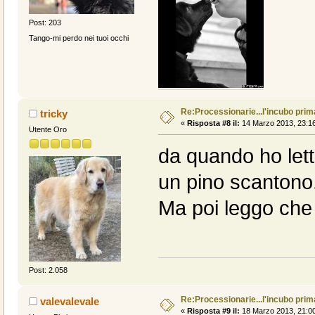
Post: 203
Tango-mi perdo nei tuoi occhi
Re:Processionarie...l'incubo prim
tricky
«
Risposta #8 il:
14 Marzo 2013, 23:16
Utente Oro
da quando ho let
un pino scantono.
Ma poi leggo che 
Post: 2.058
Re:Processionarie...l'incubo prim
valevalevale
«
Risposta #9 il:
18 Marzo 2013, 21:00