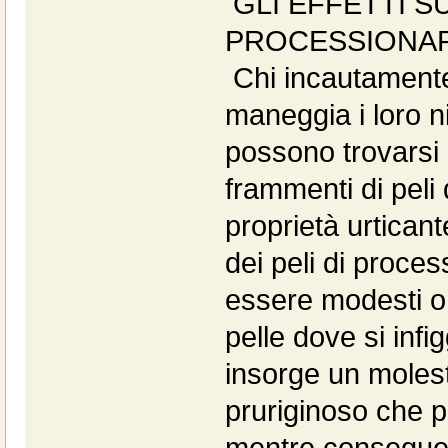
GLI EFFETTI S
PROCESSIONAR
Chi incautamente
maneggia i loro ni
possono trovarsi 
frammenti di peli 
proprietà urticant
dei peli di proce
essere modesti o
pelle dove si infi
insorge un moles
pruriginoso che 
mentre conseguen