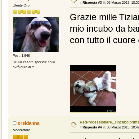
«
Risposta #3 il:
08 Marzo 2013, 10:30
Utente Oro
Grazie mille Tizia
mio incubo da bam
con tutto il cuor
Post: 1.946
Sei un essere speciale ed io
avrò cura di te
Re:Processionare...l'incubo prima
orsidanna
«
Risposta #4 il:
08 Marzo 2013, 10:49
Moderatore