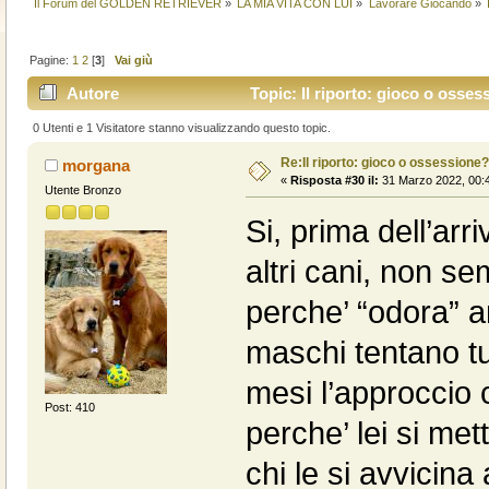
Il Forum del GOLDEN RETRIEVER
»
LA MIA VITA CON LUI
»
Lavorare Giocando
»
Pagine:
1
2
[
3
]
Vai giù
Autore
Topic: Il riporto: gioco o osses
0 Utenti e 1 Visitatore stanno visualizzando questo topic.
Re:Il riporto: gioco o ossessione?
morgana
«
Risposta #30 il:
31 Marzo 2022, 00:4
Utente Bronzo
Si, prima dell’arr
altri cani, non s
perche’ “odora” a
maschi tentano tut
mesi l’approccio 
Post: 410
perche’ lei si me
chi le si avvicin