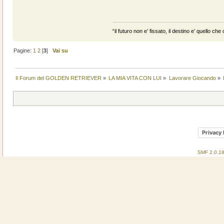
“il futuro non e’ fissato, il destino e’ quello c
Pagine:
1
2
[
3
]
Vai su
Il Forum del GOLDEN RETRIEVER
»
LA MIA VITA CON LUI
»
Lavorare Giocando
»
Privacy 
SMF 2.0.1