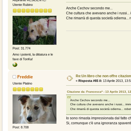
Aspirante RESILIENTE!
Utente Rubino
Anche Cechov secondo me...
Che cultura che avevano anche i russi...
Che rimarrà di questa società odierna... 
Post: 31.774
Amo i potenti, la dittatura e le
fave di TonKa!
Re:Un libro che non offre citazion
Freddie
«
Risposta #65 il:
13 Aprile 2013, 13:5
Utente Platino
Citazione da: Francesca* - 13 Aprile 2013, 1
Anche Cechov secondo me...
Che cultura che avevano anche i russi... imm
Che rimarrà di questa società odierna... robe
Io sono rimasta impressionata dal fatto ch
Si, comunque c'è una ignoranza spaventos
Post: 8.708