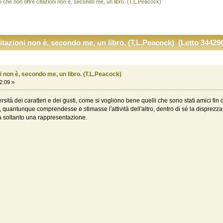
o che non offre citazioni non è, secondo me, un libro. (T.L.Peacock)
itazioni non è, secondo me, un libro. (T.L.Peacock) (Letto 344296
i non è, secondo me, un libro. (T.L.Peacock)
2:09 »
rsità dei caratteri e dei gusti, come si vogliono bene quelli che sono stati amici 
loro, quantunque comprendesse e stimasse l'attività dell'altro, dentro di sé la dispr
a soltanto una rappresentazione.