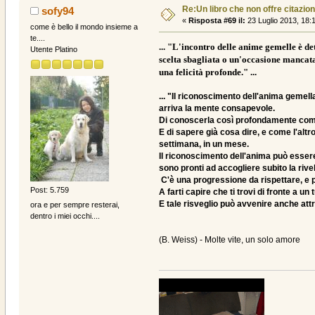
Re:Un libro che non offre citazion
sofy94
«
Risposta #69 il:
23 Luglio 2013, 18:
come è bello il mondo insieme a
te....
... "L'incontro delle anime gemelle è de
Utente Platino
scelta sbagliata o un'occasione mancata
una felicità profonde." ...
... "Il riconoscimento dell'anima gemel
arriva la mente consapevole.
Di conoscerla così profondamente come d
E di sapere già cosa dire, e come l'altr
settimana, in un mese.
Il riconoscimento dell'anima può essere
sono pronti ad accogliere subito la rive
C'è una progressione da rispettare, e p
Post: 5.759
A farti capire che ti trovi di fronte a
E tale risveglio può avvenire anche attrav
ora e per sempre resterai,
dentro i miei occhi....
(B. Weiss) - Molte vite, un solo amore