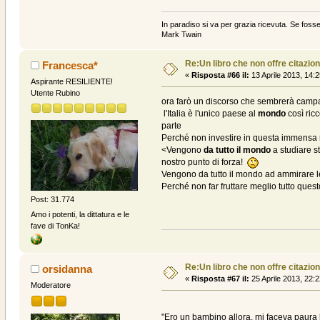
In paradiso si va per grazia ricevuta. Se fosse
Mark Twain
Re:Un libro che non offre citazion
Francesca*
«
Risposta #66 il:
13 Aprile 2013, 14:2
Aspirante RESILIENTE!
Utente Rubino
ora farò un discorso che sembrerà campato
l'Italia è l'unico paese al
mondo
così ricc
parte
Perché non investire in questa immensa 
<Vengono
da tutto il mondo
a studiare st
nostro punto di forza!
Vengono da tutto il mondo ad ammirare le 
Perché non far fruttare meglio tutto ques
Post: 31.774
Amo i potenti, la dittatura e le
fave di TonKa!
Re:Un libro che non offre citazion
orsidanna
«
Risposta #67 il:
25 Aprile 2013, 22:2
Moderatore
"Ero un bambino allora, mi faceva paura 