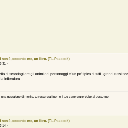
i non è, secondo me, un libro. (T.L.Peacock)
8:31 »
lo di scandagliare gli animi dei personaggi e' un po' tipico di tutti i grandi russi 
a letteratura...
 una questione di merito, tu resteresti fuori e il tuo cane entrerebbe al posto tuo.
i non è, secondo me, un libro. (T.L.Peacock)
3:14 »