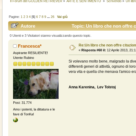
Il Forum del GOLDEN RETRIEVER
»
ARTE E SENTIMENTO 
»
Scrivendo
»
Un libr
Pagine:
1
2
3
4
[
5
]
6
7
8
9
...
26
Vai giù
Autore
Topic: Un libro che non offre c
0 Utenti e 3 Visitatori stanno visualizzando questo topic.
Re:Un libro che non offre citazion
Francesca*
«
Risposta #60 il:
12 Aprile 2013, 21:1
Aspirante RESILIENTE!
Utente Rubino
Si volevano molto bene, malgrado la dive
differenti generi di attività, ognuno di 
vera vita e quella che menava l'amico er
Anna Karenina, Lev Tolstoj
Post: 31.774
Amo i potenti, la dittatura e le
fave di TonKa!