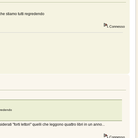
che stiamo tutti regredendo
Connesso
egredendo
ati "forti lettori" quelli che leggono quattro libri in un anno...
Connesso