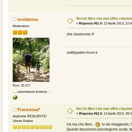
Re:Un libro che non offre citazion
orsidanna
«
Risposta #61 il:
12 Aprile 2013, 22:4
Moderatore
che classicone !!!
staff@golden-forum.it
Post: 25.577
.... camminiamo insieme....
Re:Un libro che non offre citazion
Francesca*
«
Risposta #62 il:
13 Aprile 2013, 09:2
Aspirante RESILIENTE!
Utente Rubino
Uà ma che libro...
lo sto rileggendo, l
Quante descrizioni psicologiche acute, ti