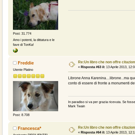
Post: 31.774
Amo i potenti, la dittatura e le
fave di TonKa!
Re:Un libro che non offre citazion
Freddie
«
Risposta #63 il:
13 Aprile 2013, 12:0
Utente Platino
Librone Anna Karenina....librone...ma quel
conto di essere di fronte a monumenti dell
In paradiso si va per grazia ricevuta. Se fosse
Mark Twain
Post: 8.708
Re:Un libro che non offre citazion
Francesca*
«
Risposta #64 il:
13 Aprile 2013, 12:1