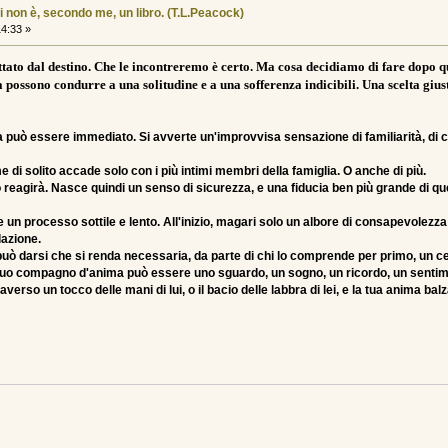
i non è, secondo me, un libro. (T.L.Peacock)
14:33 »
ttato dal destino. Che le incontreremo è certo. Ma cosa decidiamo di fare dopo qu
 possono condurre a una solitudine e a una sofferenza indicibili. Una scelta gius
la può essere immediato. Si avverte un'improvvisa sensazione di familiarità, di c
i solito accade solo con i più intimi membri della famiglia. O anche di più.
o reagirà. Nasce quindi un senso di sicurezza, e una fiducia ben più grande di qu
 un processo sottile e lento. All'inizio, magari solo un albore di consapevolezza
lazione.
uò darsi che si renda necessaria, da parte di chi lo comprende per primo, un c
 un tuo compagno d'anima può essere uno sguardo, un sogno, un ricordo, un senti
erso un tocco delle mani di lui, o il bacio delle labbra di lei, e la tua anima balza 