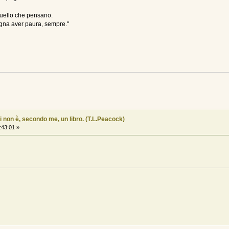
quello che pensano.
sogna aver paura, sempre."
i non è, secondo me, un libro. (T.L.Peacock)
:43:01 »