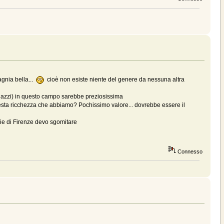
pagnia bella...
cioè non esiste niente del genere da nessuna altra
agazzi) in questo campo sarebbe preziosissima
a questa ricchezza che abbiamo? Pochissimo valore... dovrebbe essere il
vie di Firenze devo sgomitare
Connesso