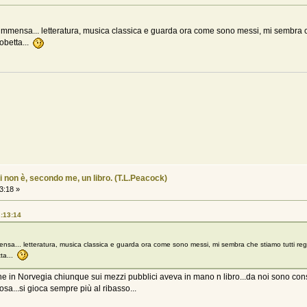
 immensa... letteratura, musica classica e guarda ora come sono messi, mi sembra 
robetta...
i non è, secondo me, un libro. (T.L.Peacock)
3:18 »
2:13:14
ensa... letteratura, musica classica e guarda ora come sono messi, mi sembra che stiamo tutti r
tta...
e in Norvegia chiunque sui mezzi pubblici aveva in mano n libro...da noi sono consider
a...si gioca sempre più al ribasso...