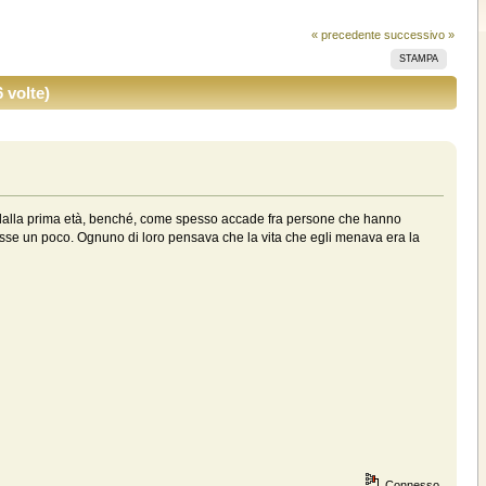
« precedente
successivo »
STAMPA
 volte)
fin dalla prima età, benché, come spesso accade fra persone che hanno
ezzasse un poco. Ognuno di loro pensava che la vita che egli menava era la
Connesso