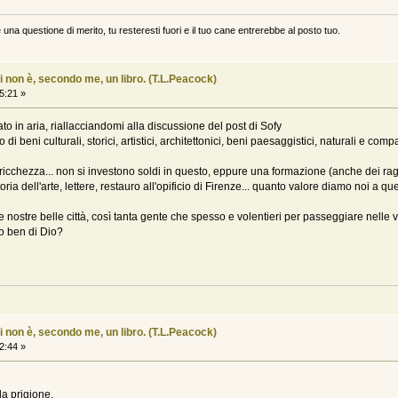
 una questione di merito, tu resteresti fuori e il tuo cane entrerebbe al posto tuo.
i non è, secondo me, un libro. (T.L.Peacock)
5:21 »
 in aria, riallacciandomi alla discussione del post di Sofy
o di beni culturali, storici, artistici, architettonici, beni paesaggistici, naturali e com
ricchezza... non si investono soldi in questo, eppure una formazione (anche dei r
oria dell'arte, lettere, restauro all'opificio di Firenze... quanto valore diamo noi 
nostre belle città, così tanta gente che spesso e volentieri per passeggiare nelle 
to ben di Dio?
i non è, secondo me, un libro. (T.L.Peacock)
2:44 »
la prigione.