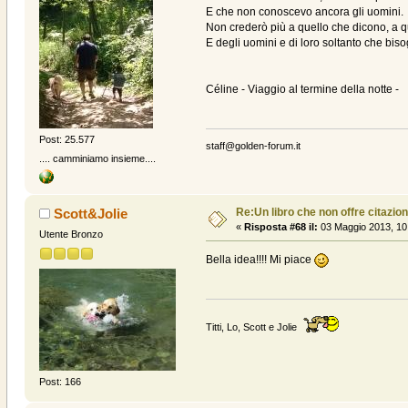
E che non conoscevo ancora gli uomini.
Non crederò più a quello che dicono, a 
E degli uomini e di loro soltanto che bi
Céline - Viaggio al termine della notte -
Post: 25.577
staff@golden-forum.it
.... camminiamo insieme....
Re:Un libro che non offre citazion
Scott&Jolie
«
Risposta #68 il:
03 Maggio 2013, 10
Utente Bronzo
Bella idea!!!! Mi piace
Titti, Lo, Scott e Jolie
Post: 166