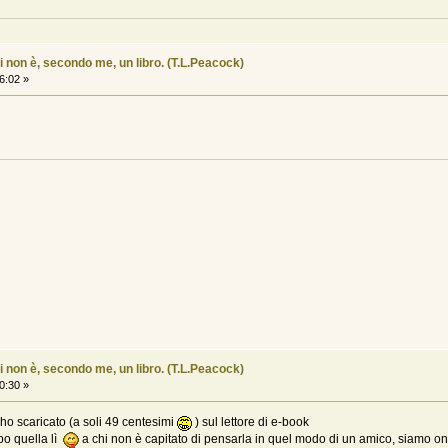
i non è, secondo me, un libro. (T.L.Peacock)
6:02 »
i non è, secondo me, un libro. (T.L.Peacock)
0:30 »
'ho scaricato (a soli 49 centesimi
) sul lettore di e-book
po quella lì
a chi non è capitato di pensarla in quel modo di un amico, siamo o