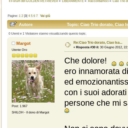
Il Forum del GOLDEN RETRIEVER
»
LIBERAMENTE
»
Raccontiamoci
»
Ciao Trio d
Pagine:
1
2
[
3
]
4
5
6
7
Vai giù
Autore
Topic: Ciao Trio dorato, Ciao Is
0 Utenti e 1 Visitatore stanno visualizzando questo topic.
Re:Ciao Trio dorato, Ciao Isa...
Margot
«
Risposta #30 il:
30 Giugno 2012, 22:
Utente Oro
Che dolore!
ero innamorata di 
ed emozionantissi
con i suoi adorati
persone che mi s
Post: 1.967
SHILOH - Il dono di Margot