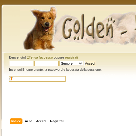
Benvenuto!
Effettua l'accesso
oppure
registrati
.
Inserisci il nome utente, la password e la durata della sessione.
Indice
Aiuto
Accedi
Registrati