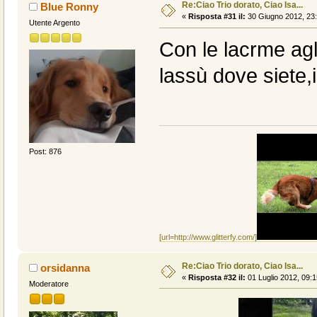
Re:Ciao Trio dorato, Ciao Isa...
Blue Ronny
«
Risposta #31 il:
30 Giugno 2012, 23:
Utente Argento
Con le lacrme agl
lassù dove siete,
Post: 876
[url=http://www.glitterfy.com/]
Re:Ciao Trio dorato, Ciao Isa...
orsidanna
«
Risposta #32 il:
01 Luglio 2012, 09:1
Moderatore