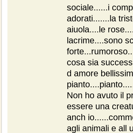
sociale......i co
adorati.......la tri
aiuola....le rose.
lacrime....sono s
forte...rumoroso.
cosa sia successo.
d amore bellissima.
pianto....pianto....
Non ho avuto il pr
essere una creat
anch io......comm
agli animali e all 