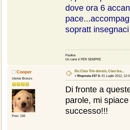
dove ora 6 accant
pace
...
accompagn
sopratt insegnaci
Paolina
Un cane è PER SEMPRE
Re:Ciao Trio dorato, Ciao Isa...
Cooper
«
Risposta #37 il:
01 Luglio 2012, 12:0
Utente Bronzo
Di fronte a quest
parole, mi spiace
successo!!!
Post: 106