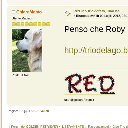
Re:Ciao Trio dorato, Ciao Isa...
ChiaraMamo
«
Risposta #44 il:
02 Luglio 2012, 22:1
Utente Rubino
Penso che Roby le
http://triodelago.b
Post: 31.628
staff@golden-forum.it
Pagine:
1
2
[
3
]
4
5
6
7
Vai su
Il Forum del GOLDEN RETRIEVER
»
LIBERAMENTE
»
Raccontiamoci
»
Ciao Trio d