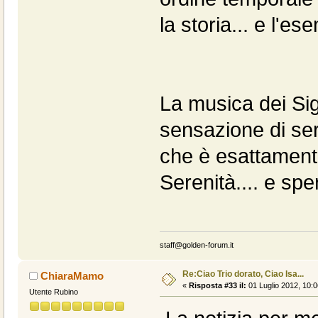
la storia... e l'es
La musica dei Si
sensazione di ser
che è esattamente
Serenità.... e spe
staff@golden-forum.it
Re:Ciao Trio dorato, Ciao Isa...
ChiaraMamo
«
Risposta #33 il:
01 Luglio 2012, 10:0
Utente Rubino