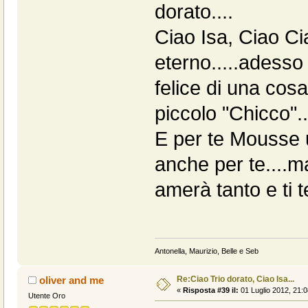
dorato....
Ciao Isa, Ciao Cia
eterno.....adesso
felice di una cosa
piccolo "Chicco"..
E per te Mousse u
anche per te....m
amerà tanto e ti 
Antonella, Maurizio, Belle e Seb
Re:Ciao Trio dorato, Ciao Isa...
oliver and me
«
Risposta #39 il:
01 Luglio 2012, 21:0
Utente Oro