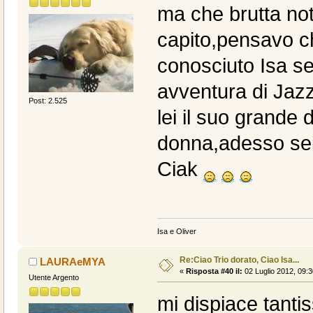
ma che brutta noti
capito,pensavo ch
conosciuto Isa se 
avventura di Jazz
Post: 2.525
lei il suo grande 
donna,adesso sei 
Ciak
Isa e Oliver
Re:Ciao Trio dorato, Ciao Isa...
LAURAeMYA
«
Risposta #40 il:
02 Luglio 2012, 09:3
Utente Argento
mi dispiace tant