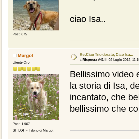
ciao Isa..
Post: 875
Re:Ciao Trio dorato, Ciao Isa...
Margot
«
Risposta #41 il:
02 Luglio 2012, 11:1
Utente Oro
Bellissimo video 
la storia di Isa, d
incantato, che b
bellissimo che com
Post: 1.967
SHILOH - Il dono di Margot