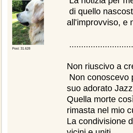
La notizia per m
di quello nascost
all'improvviso, e 
..........................
Post: 31.628
Non riuscivo a cre
Non conoscevo pe
suo adorato Jazz..
Quella morte cos
rimasta nel mio c
La condivisione d
vicini e uniti...