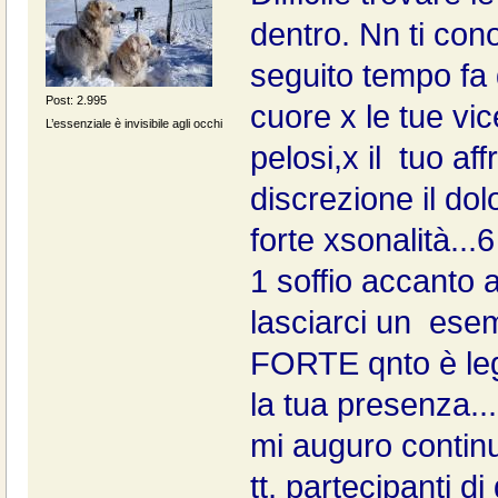
dentro. Nn ti con
seguito tempo fa q
Post: 2.995
cuore x le tue vic
L’essenziale è invisibile agli occhi
pelosi,x il tuo af
discrezione il dol
forte xsonalità..
1 soffio accanto 
lasciarci un ese
FORTE qnto è legg
la tua presenza..
mi auguro continu
tt, partecipanti 