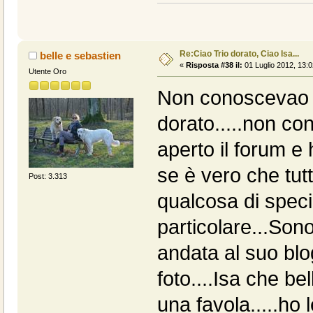
Re:Ciao Trio dorato, Ciao Isa...
belle e sebastien
«
Risposta #38 il:
01 Luglio 2012, 13:0
Utente Oro
Non conoscevao I
dorato.....non con
aperto il forum e 
se è vero che tut
Post: 3.313
qualcosa di speci
particolare...Son
andata al suo blog
foto....Isa che bell
una favola.....ho le