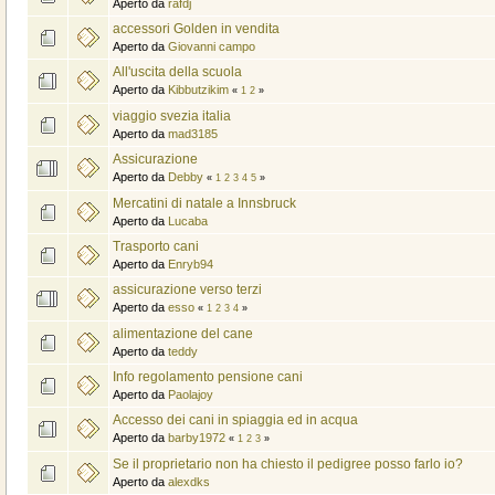
Aperto da
rafdj
accessori Golden in vendita
Aperto da
Giovanni campo
All'uscita della scuola
Aperto da
Kibbutzikim
«
1
2
»
viaggio svezia italia
Aperto da
mad3185
Assicurazione
Aperto da
Debby
«
1
2
3
4
5
»
Mercatini di natale a Innsbruck
Aperto da
Lucaba
Trasporto cani
Aperto da
Enryb94
assicurazione verso terzi
Aperto da
esso
«
1
2
3
4
»
alimentazione del cane
Aperto da
teddy
Info regolamento pensione cani
Aperto da
Paolajoy
Accesso dei cani in spiaggia ed in acqua
Aperto da
barby1972
«
1
2
3
»
Se il proprietario non ha chiesto il pedigree posso farlo io?
Aperto da
alexdks