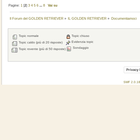
Pagine:
1
[
2
]
3
4
5
6
...
8
Vai su
Il Forum del GOLDEN RETRIEVER
»
IL GOLDEN RETRIEVER
»
Documentiamoci
Topic normale
Topic chiuso
Evidenzia topic
Topic caldo (più di 20 risposte)
Sondaggio
Topic rovente (più di 50 risposte)
Privacy 
SMF 2.0.1