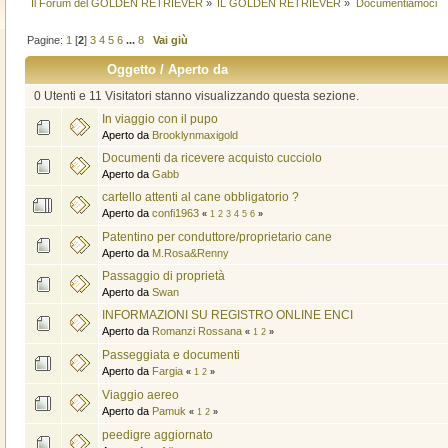
Il Forum del GOLDEN RETRIEVER
»
IL GOLDEN RETRIEVER
»
Documentiamoci
Pagine:
1
[
2
]
3
4
5
6
...
8
Vai giù
Oggetto
/
Aperto da
0 Utenti e 11 Visitatori stanno visualizzando questa sezione.
In viaggio con il pupo
Aperto da
Brooklynmaxigold
Documenti da ricevere acquisto cucciolo
Aperto da
Gabb
cartello attenti al cane obbligatorio ?
Aperto da
confi1963
«
1
2
3
4
5
6
»
Patentino per conduttore/proprietario cane
Aperto da
M.Rosa&Renny
Passaggio di proprietà
Aperto da
Swan
INFORMAZIONI SU REGISTRO ONLINE ENCI
Aperto da
Romanzi Rossana
«
1
2
»
Passeggiata e documenti
Aperto da
Fargia
«
1
2
»
Viaggio aereo
Aperto da
Pamuk
«
1
2
»
peedigre aggiornato