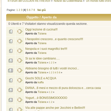
Il Forum del GOLDEN RETRIEVER
»
Notizie da GoldenMania
»
Un mondo tutto d'oro.
Pagine:
1
2
3
[
4
]
5
6
7
8
Vai giù
Oggetto
/
Aperto da
0 Utenti e 7 Visitatori stanno visualizzando questa sezione.
Oggi lezione di cucina!!!
Aperto da
Tiziana
I Nespolini crescono...e quanto crescono!!!!
Aperto da
Tiziana
Nespola e i suoi magnifici tre!!!!
Aperto da
Tiziana
Si sa le idee cambiano.....
Aperto da
Tiziana
«
1
2
3
»
Abbiamo bisogno di tutti i vostri incroci...
Aperto da
Tiziana
«
1
2
3
4
5
6
»
Giochi SOLE e ACQUA
Aperto da
kaffa
DIANA...8 mesi e mezzo di pura dolcezza e....cerca casa
Aperto da
Tiziana
«
1
2
»
Yogurt....è BONISSIMOOOOOO
Aperto da
Tiziana
«
1
2
»
Via alle pappe anche per Jocchini e Bellini!!!