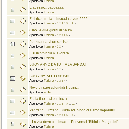
Aperto da
Tiziana
E adesso... pappaaaa!!!!
Aperto da
Tiziana
E si ricomincia.....incrociate vero????
Aperto da
Tiziana
«
1
2
3
4
5
...
8
»
Cleo...e due giorni di paura....
Aperto da
Tiziana
«
1
2
3
4
5
»
Per strapparvi un sorriso....
Aperto da
Tiziana
«
1
2
»
E si ricomincia a lavorare
Aperto da
Tiziana
BUON ANNO DA TUTTA LA BANDA!!!!
Aperto da
Tiziana
«
1
2
»
BUON NATALE FORUM!!!!!
Aperto da
Tiziana
«
1
2
3
4
»
Neve e i suoi splendidi Nevini...
Aperto da
kaffa
E alla fine ....si comincia....
Aperto da
Tiziana
«
1
2
3
4
5
...
11
»
Per tranquillizzarvi....Kaffa ed io non ci siamo separati!!!
Aperto da
Tiziana
«
1
2
3
4
5
...
8
»
...La vita deve continuare...Benvenuti "Bibini e Margottini"
Aperto da
Tiziana