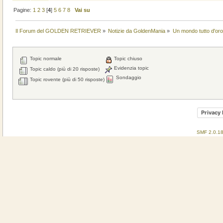
Pagine:
1
2
3
[
4
]
5
6
7
8
Vai su
Il Forum del GOLDEN RETRIEVER
»
Notizie da GoldenMania
»
Un mondo tutto d'oro.
Topic normale
Topic chiuso
Evidenzia topic
Topic caldo (più di 20 risposte)
Sondaggio
Topic rovente (più di 50 risposte)
Privacy 
SMF 2.0.1