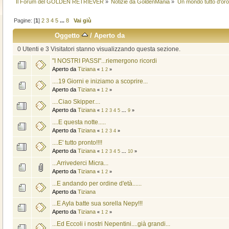
Il Forum del GOLDEN RETRIEVER
»
Notizie da GoldenMania
»
Un mondo tutto d'oro.
Pagine: [
1
]
2
3
4
5
...
8
Vai giù
Oggetto
/
Aperto da
0 Utenti e 3 Visitatori stanno visualizzando questa sezione.
"I NOSTRI PASSI"...riemergono ricordi
Aperto da
Tiziana
«
1
2
»
....19 Giorni e iniziamo a scoprire...
Aperto da
Tiziana
«
1
2
»
....Ciao Skipper....
Aperto da
Tiziana
«
1
2
3
4
5
...
9
»
....E questa notte.....
Aperto da
Tiziana
«
1
2
3
4
»
....E' tutto pronto!!!!
Aperto da
Tiziana
«
1
2
3
4
5
...
10
»
...Arrivederci Micra...
Aperto da
Tiziana
«
1
2
»
...E andando per ordine d'età......
Aperto da
Tiziana
...E Ayla batte sua sorella Nepy!!!
Aperto da
Tiziana
«
1
2
»
...Ed Eccoli i nostri Nepentini....già grandi...