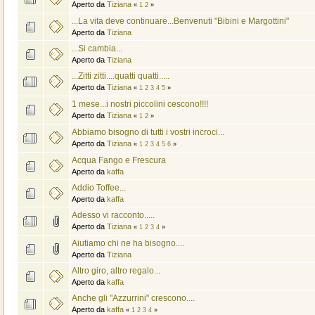
Aperto da
Tiziana
«
1
2
»
...La vita deve continuare...Benvenuti "Bibini e Margottini"
Aperto da
Tiziana
...Si cambia...
Aperto da
Tiziana
...Zitti zitti....quatti quatti.....
Aperto da
Tiziana
«
1
2
3
4
5
»
1 mese...i nostri piccolini cescono!!!!
Aperto da
Tiziana
«
1
2
»
Abbiamo bisogno di tutti i vostri incroci...
Aperto da
Tiziana
«
1
2
3
4
5
6
»
Acqua Fango e Frescura
Aperto da
kaffa
Addio Toffee...
Aperto da
kaffa
Adesso vi racconto.....
Aperto da
Tiziana
«
1
2
3
4
»
Aiutiamo chi ne ha bisogno....
Aperto da
Tiziana
Altro giro, altro regalo...
Aperto da
kaffa
Anche gli "Azzurrini" crescono....
Aperto da
kaffa
«
1
2
3
4
»