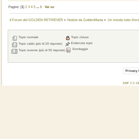
Pagine: [
1
]
2
3
4
5
...
8
Vai su
Il Forum del GOLDEN RETRIEVER
»
Notizie da GoldenMania
»
Un mondo tutto d'oro.
Topic normale
Topic chiuso
Evidenzia topic
Topic caldo (più di 20 risposte)
Sondaggio
Topic rovente (più di 50 risposte)
Privacy 
SMF 2.0.1