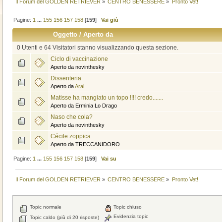
Il Forum del GOLDEN RETRIEVER
»
CENTRO BENESSERE
»
Pronto Vet!
Pagine:
1
...
155
156
157
158
[
159
]
Vai giù
Oggetto
/
Aperto da
0 Utenti e 64 Visitatori stanno visualizzando questa sezione.
Ciclo di vaccinazione
Aperto da novinthesky
Dissenteria
Aperto da
Aral
Matisse ha mangiato un topo !!!! credo.......
Aperto da Erminia Lo Drago
Naso che cola?
Aperto da novinthesky
Cécile zoppica
Aperto da TRECCANIDORO
Pagine:
1
...
155
156
157
158
[
159
]
Vai su
Il Forum del GOLDEN RETRIEVER
»
CENTRO BENESSERE
»
Pronto Vet!
Topic normale
Topic chiuso
Evidenzia topic
Topic caldo (più di 20 risposte)