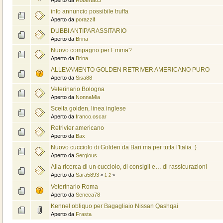
info annuncio possibile truffa
Aperto da
porazzif
DUBBI ANTIPARASSITARIO
Aperto da
Brina
Nuovo compagno per Emma?
Aperto da
Brina
ALLEVAMENTO GOLDEN RETRIVER AMERICANO PURO
Aperto da
Sisa88
Veterinario Bologna
Aperto da
NonnaMia
Scelta golden, linea inglese
Aperto da
franco.oscar
Retrivier americano
Aperto da
Bax
Nuovo cucciolo di Golden da Bari ma per tutta l'Italia :)
Aperto da
Sergious
Alla ricerca di un cucciolo, di consigli e… di rassicurazioni
Aperto da
Sara5893
«
1
2
»
Veterinario Roma
Aperto da
Seneca78
Kennel obliquo per Bagagliaio Nissan Qashqai
Aperto da
Frasta