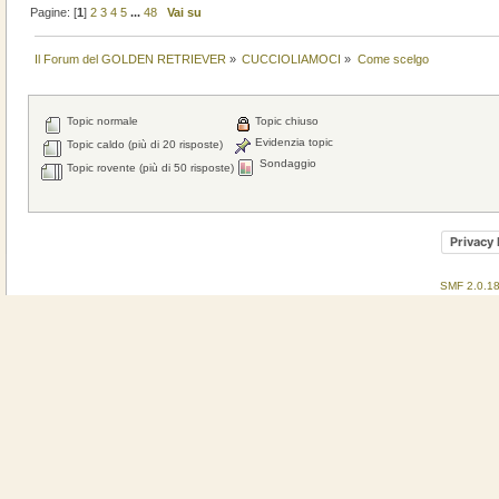
Pagine: [
1
]
2
3
4
5
...
48
Vai su
Il Forum del GOLDEN RETRIEVER
»
CUCCIOLIAMOCI
»
Come scelgo
Topic normale
Topic chiuso
Evidenzia topic
Topic caldo (più di 20 risposte)
Sondaggio
Topic rovente (più di 50 risposte)
Privacy 
SMF 2.0.1