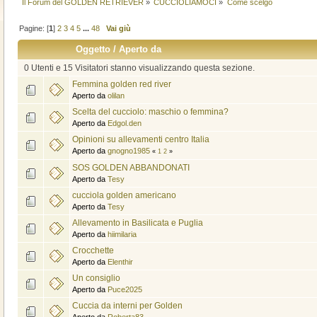
Il Forum del GOLDEN RETRIEVER
»
CUCCIOLIAMOCI
»
Come scelgo
Pagine: [
1
]
2
3
4
5
...
48
Vai giù
Oggetto
/
Aperto da
0 Utenti e 15 Visitatori stanno visualizzando questa sezione.
Femmina golden red river
Aperto da
olilan
Scelta del cucciolo: maschio o femmina?
Aperto da
Edgol.den
Opinioni su allevamenti centro Italia
Aperto da
gnogno1985
«
1
2
»
SOS GOLDEN ABBANDONATI
Aperto da
Tesy
cucciola golden americano
Aperto da
Tesy
Allevamento in Basilicata e Puglia
Aperto da
hiimilaria
Crocchette
Aperto da
Elenthir
Un consiglio
Aperto da
Puce2025
Cuccia da interni per Golden
Aperto da
Roberta83