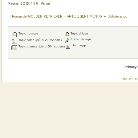
Pagine:
1
2
[
3
]
4
5
6
Vai su
Il Forum del GOLDEN RETRIEVER
»
ARTE E SENTIMENTO 
»
Bibliotecando
Topic normale
Topic chiuso
Evidenzia topic
Topic caldo (più di 20 risposte)
Sondaggio
Topic rovente (più di 50 risposte)
Privacy 
SMF 2.0.1