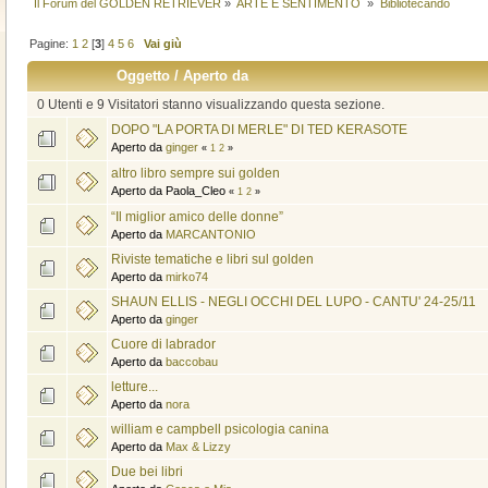
Il Forum del GOLDEN RETRIEVER
»
ARTE E SENTIMENTO 
»
Bibliotecando
Pagine:
1
2
[
3
]
4
5
6
Vai giù
Oggetto
/
Aperto da
0 Utenti e 9 Visitatori stanno visualizzando questa sezione.
DOPO "LA PORTA DI MERLE" DI TED KERASOTE
Aperto da
ginger
«
1
2
»
altro libro sempre sui golden
Aperto da Paola_Cleo
«
1
2
»
“Il miglior amico delle donne”
Aperto da
MARCANTONIO
Riviste tematiche e libri sul golden
Aperto da
mirko74
SHAUN ELLIS - NEGLI OCCHI DEL LUPO - CANTU' 24-25/11
Aperto da
ginger
Cuore di labrador
Aperto da
baccobau
letture...
Aperto da
nora
william e campbell psicologia canina
Aperto da
Max & Lizzy
Due bei libri