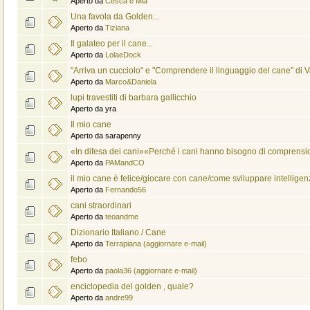
Aperto da
Cesca e Mia
Una favola da Golden...
Aperto da
Tiziana
Il galateo per il cane...
Aperto da
LolaeDock
"Arriva un cucciolo" e "Comprendere il linguaggio del cane" di V
Aperto da
Marco&Daniela
lupi travestiti di barbara gallicchio
Aperto da yra
Il mio cane
Aperto da sarapenny
«In difesa dei cani»«Perché i cani hanno bisogno di comprens
Aperto da
PAMandCO
il mio cane è felice/giocare con cane/come sviluppare intellige
Aperto da
Fernando56
cani straordinari
Aperto da
teoandme
Dizionario Italiano / Cane
Aperto da
Terrapiana (aggiornare e-mail)
febo
Aperto da
paola36 (aggiornare e-mail)
enciclopedia del golden , quale?
Aperto da
andre99