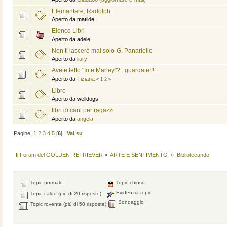
Elemantare, Radolph
Aperto da matilde
Elenco Libri
Aperto da adele
Non ti lascerò mai solo-G. Panariello
Aperto da
liury
Avete letto "Io e Marley"?...guardate!!!!
Aperto da
Tiziana
«
1
2
»
Libro
Aperto da welldogs
libri di cani per ragazzi
Aperto da
angela
Pagine:
1
2
3
4
5
[
6
]
Vai su
Il Forum del GOLDEN RETRIEVER
»
ARTE E SENTIMENTO 
»
Bibliotecando
Topic normale
Topic chiuso
Evidenzia topic
Topic caldo (più di 20 risposte)
Sondaggio
Topic rovente (più di 50 risposte)