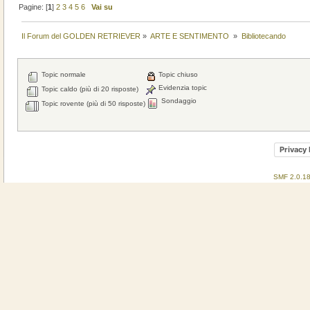
Pagine: [
1
]
2
3
4
5
6
Vai su
Il Forum del GOLDEN RETRIEVER
»
ARTE E SENTIMENTO 
»
Bibliotecando
Topic normale
Topic chiuso
Evidenzia topic
Topic caldo (più di 20 risposte)
Sondaggio
Topic rovente (più di 50 risposte)
Privacy 
SMF 2.0.1