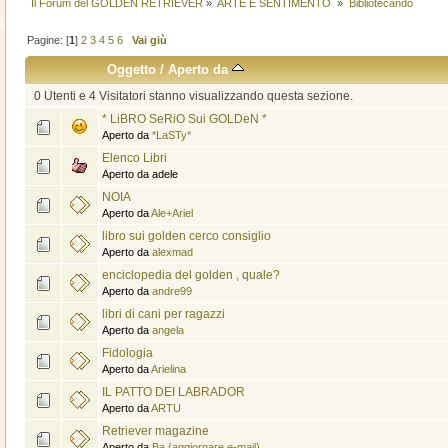
Il Forum del GOLDEN RETRIEVER
»
ARTE E SENTIMENTO 
»
Bibliotecando
Pagine: [
1
]
2
3
4
5
6
Vai giù
Oggetto
/
Aperto da
0 Utenti e 4 Visitatori stanno visualizzando questa sezione.
* LiBRO SeRiO Sui GOLDeN *
Aperto da
*LaSTy*
Elenco Libri
Aperto da adele
NOIA
Aperto da
Ale+Ariel
libro sui golden cerco consiglio
Aperto da
alexmad
enciclopedia del golden , quale?
Aperto da
andre99
libri di cani per ragazzi
Aperto da
angela
Fidologia
Aperto da
Arielina
IL PATTO DEI LABRADOR
Aperto da
ARTU
Retriever magazine
Aperto da
Ba (aggiornare e-mail)