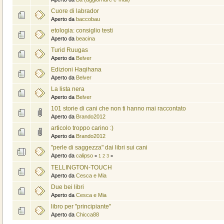
Cuore di labrador
Aperto da
baccobau
etologia: consiglio testi
Aperto da
beacina
Turid Ruugas
Aperto da
Belver
Edizioni Haqihana
Aperto da
Belver
La lista nera
Aperto da
Belver
101 storie di cani che non ti hanno mai raccontato
Aperto da
Brando2012
articolo troppo carino :)
Aperto da
Brando2012
"perle di saggezza" dai libri sui cani
Aperto da
calipso
«
1
2
3
»
TELLINGTON-TOUCH
Aperto da
Cesca e Mia
Due bei libri
Aperto da
Cesca e Mia
libro per "principiante"
Aperto da
Chicca88