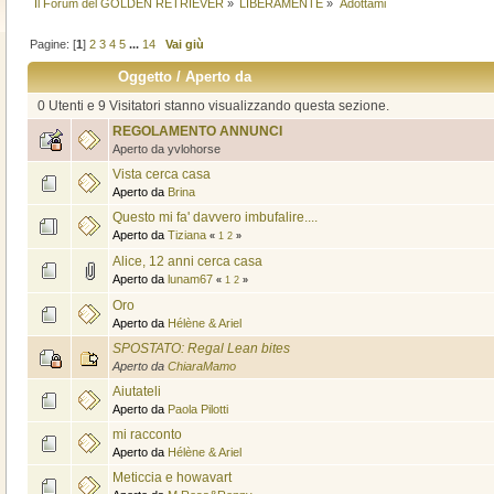
Il Forum del GOLDEN RETRIEVER
»
LIBERAMENTE
»
Adottami
Pagine: [
1
]
2
3
4
5
...
14
Vai giù
Oggetto
/
Aperto da
0 Utenti e 9 Visitatori stanno visualizzando questa sezione.
REGOLAMENTO ANNUNCI
Aperto da yvlohorse
Vista cerca casa
Aperto da
Brina
Questo mi fa' davvero imbufalire....
Aperto da
Tiziana
«
1
2
»
Alice, 12 anni cerca casa
Aperto da
lunam67
«
1
2
»
Oro
Aperto da
Hélène & Ariel
SPOSTATO: Regal Lean bites
Aperto da
ChiaraMamo
Aiutateli
Aperto da
Paola Pilotti
mi racconto
Aperto da
Hélène & Ariel
Meticcia e howavart