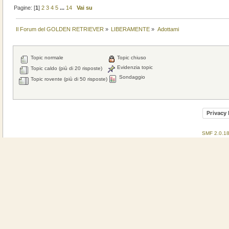
Pagine: [
1
]
2
3
4
5
...
14
Vai su
Il Forum del GOLDEN RETRIEVER
»
LIBERAMENTE
»
Adottami
Topic normale
Topic chiuso
Evidenzia topic
Topic caldo (più di 20 risposte)
Sondaggio
Topic rovente (più di 50 risposte)
Privacy 
SMF 2.0.1