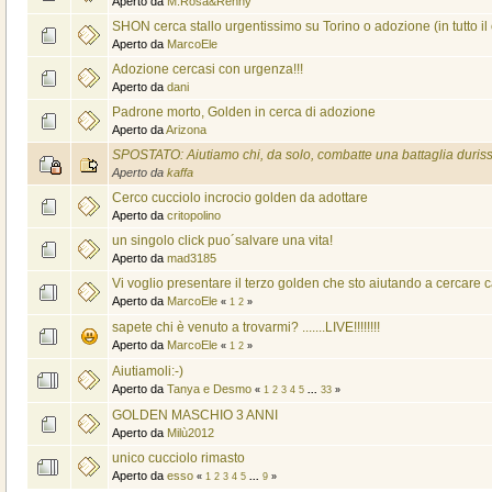
Aperto da
M.Rosa&Renny
SHON cerca stallo urgentissimo su Torino o adozione (in tutto il
Aperto da
MarcoEle
Adozione cercasi con urgenza!!!
Aperto da
dani
Padrone morto, Golden in cerca di adozione
Aperto da
Arizona
SPOSTATO: Aiutiamo chi, da solo, combatte una battaglia duris
Aperto da
kaffa
Cerco cucciolo incrocio golden da adottare
Aperto da
critopolino
un singolo click puo´salvare una vita!
Aperto da
mad3185
Vi voglio presentare il terzo golden che sto aiutando a cercare c
Aperto da
MarcoEle
«
1
2
»
sapete chi è venuto a trovarmi? .......LIVE!!!!!!!!
Aperto da
MarcoEle
«
1
2
»
Aiutiamoli:-)
Aperto da
Tanya e Desmo
«
1
2
3
4
5
...
33
»
GOLDEN MASCHIO 3 ANNI
Aperto da
Milù2012
unico cucciolo rimasto
Aperto da
esso
«
1
2
3
4
5
...
9
»