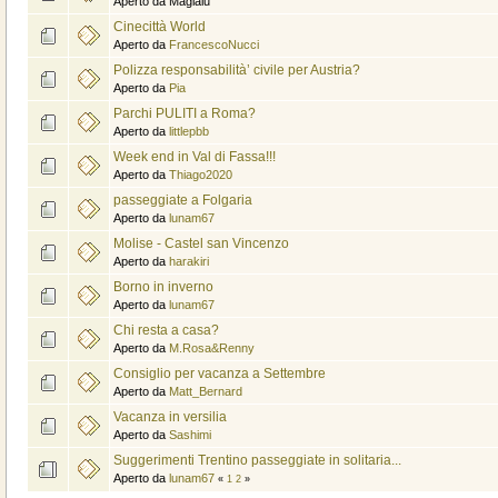
Aperto da Magialu
Cinecittà World
Aperto da
FrancescoNucci
Polizza responsabilità’ civile per Austria?
Aperto da
Pia
Parchi PULITI a Roma?
Aperto da
littlepbb
Week end in Val di Fassa!!!
Aperto da
Thiago2020
passeggiate a Folgaria
Aperto da
lunam67
Molise - Castel san Vincenzo
Aperto da
harakiri
Borno in inverno
Aperto da
lunam67
Chi resta a casa?
Aperto da
M.Rosa&Renny
Consiglio per vacanza a Settembre
Aperto da
Matt_Bernard
Vacanza in versilia
Aperto da
Sashimi
Suggerimenti Trentino passeggiate in solitaria...
Aperto da
lunam67
«
1
2
»