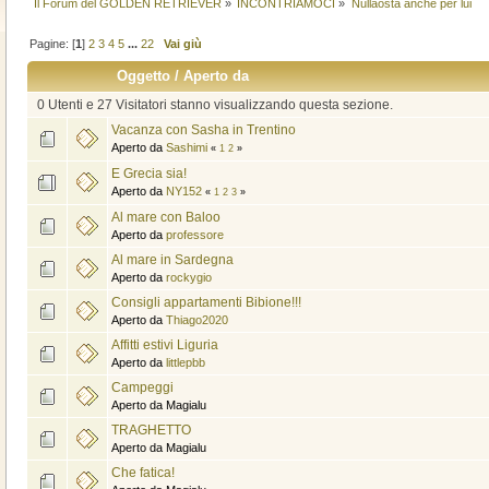
Il Forum del GOLDEN RETRIEVER
»
INCONTRIAMOCI
»
Nullaosta anche per lui
Pagine: [
1
]
2
3
4
5
...
22
Vai giù
Oggetto
/
Aperto da
0 Utenti e 27 Visitatori stanno visualizzando questa sezione.
Vacanza con Sasha in Trentino
Aperto da
Sashimi
«
1
2
»
E Grecia sia!
Aperto da
NY152
«
1
2
3
»
Al mare con Baloo
Aperto da
professore
Al mare in Sardegna
Aperto da
rockygio
Consigli appartamenti Bibione!!!
Aperto da
Thiago2020
Affitti estivi Liguria
Aperto da
littlepbb
Campeggi
Aperto da Magialu
TRAGHETTO
Aperto da Magialu
Che fatica!