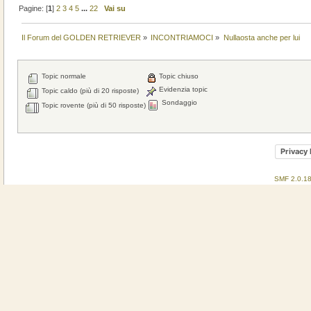
Pagine: [
1
]
2
3
4
5
...
22
Vai su
Il Forum del GOLDEN RETRIEVER
»
INCONTRIAMOCI
»
Nullaosta anche per lui
Topic normale
Topic chiuso
Evidenzia topic
Topic caldo (più di 20 risposte)
Sondaggio
Topic rovente (più di 50 risposte)
Privacy 
SMF 2.0.1