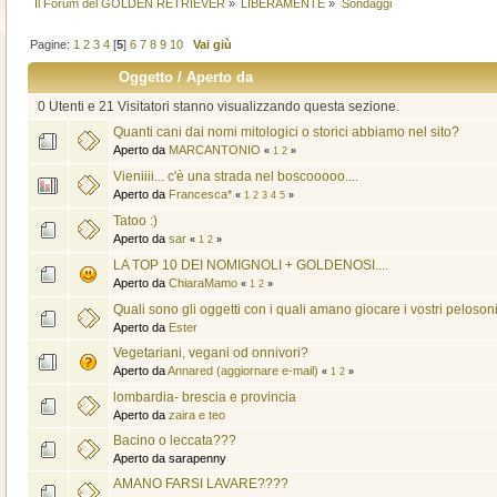
Il Forum del GOLDEN RETRIEVER
»
LIBERAMENTE
»
Sondaggi
Pagine:
1
2
3
4
[
5
]
6
7
8
9
10
Vai giù
Oggetto
/
Aperto da
0 Utenti e 21 Visitatori stanno visualizzando questa sezione.
Quanti cani dai nomi mitologici o storici abbiamo nel sito?
Aperto da
MARCANTONIO
«
1
2
»
Vieniiii... c'è una strada nel boscooooo....
Aperto da
Francesca*
«
1
2
3
4
5
»
Tatoo :)
Aperto da
sar
«
1
2
»
LA TOP 10 DEI NOMIGNOLI + GOLDENOSI....
Aperto da
ChiaraMamo
«
1
2
»
Quali sono gli oggetti con i quali amano giocare i vostri peloson
Aperto da
Ester
Vegetariani, vegani od onnivori?
Aperto da
Annared (aggiornare e-mail)
«
1
2
»
lombardia- brescia e provincia
Aperto da
zaira e teo
Bacino o leccata???
Aperto da sarapenny
AMANO FARSI LAVARE????