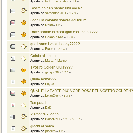
Aperto da
belle e sebastien
«
1
2
»
I vostri golden hanno una voce?
Aperto da
samantha2011
«
1
2
3
»
Scegli la colonna sonora del forum...
Aperto da
Romi
«
1
2
»
Dove andate in montagna con i pelosi???
Aperto da
Cesca e Mia
«
1
2
3
»
quali sono i vostri hobby?????
Aperto da
Ester
«
1
2
3
4
»
Gelato al limone
Aperto da
Marta :) Margot
Il vostro Golden ulula????
Aperto da
giusjna90
«
1
2
3
»
Quale nome???
Aperto da
Lilly28
QUAL E' LA PARTE PIU' MORBIDOSA DEL VOSTRO GOLDEN?
Aperto da
LolaeDock
«
1
2
3
»
Temporali
Aperto da
Balù
Piemonte - Torino
Aperto da
BalooRalu
«
1
2
3
4
5
...
7
»
giochi al parco
Aperto da
piperita
«
1
2
»