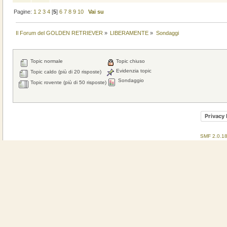
Pagine:
1
2
3
4
[
5
]
6
7
8
9
10
Vai su
Il Forum del GOLDEN RETRIEVER
»
LIBERAMENTE
»
Sondaggi
Topic normale
Topic chiuso
Evidenzia topic
Topic caldo (più di 20 risposte)
Sondaggio
Topic rovente (più di 50 risposte)
Privacy 
SMF 2.0.1