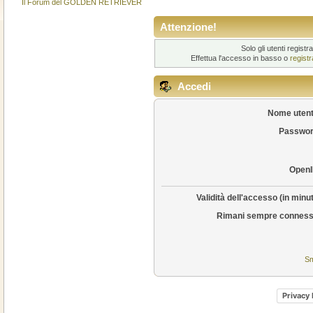
Il Forum del GOLDEN RETRIEVER
Attenzione!
Solo gli utenti regis
Effettua l'accesso in basso o
regist
Accedi
Nome utent
Passwor
OpenI
Validità dell'accesso (in minut
Rimani sempre conness
Sm
Privacy 