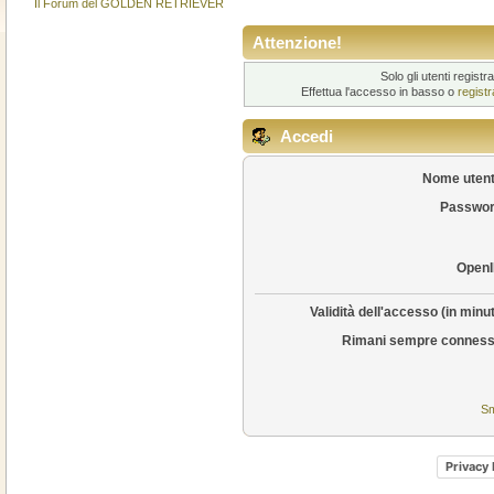
Il Forum del GOLDEN RETRIEVER
Attenzione!
Solo gli utenti regis
Effettua l'accesso in basso o
regist
Accedi
Nome utent
Passwor
OpenI
Validità dell'accesso (in minut
Rimani sempre conness
Sm
Privacy 