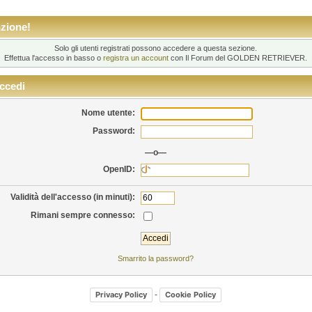
zione!
Solo gli utenti registrati possono accedere a questa sezione.
Effettua l'accesso in basso o
registra un account
con Il Forum del GOLDEN RETRIEVER.
ccedi
Nome utente:
Password:
—o—
OpenID:
Validità dell'accesso (in minuti):
Rimani sempre connesso:
Smarrito la password?
-
Privacy Policy
Cookie Policy