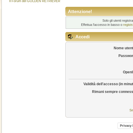
Il Forum del GOLDEN RETRIEVER
Attenzione!
Solo gli utenti regis
Effettua l'accesso in basso o
regist
Accedi
Nome utent
Passwor
OpenI
Validità dell'accesso (in minut
Rimani sempre conness
Sm
Privacy 