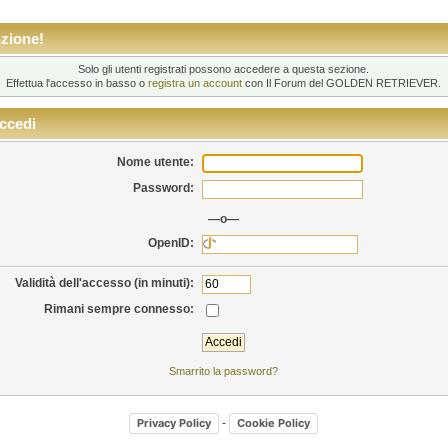
zione!
Solo gli utenti registrati possono accedere a questa sezione.
Effettua l'accesso in basso o
registra un account
con Il Forum del GOLDEN RETRIEVER.
ccedi
Nome utente:
Password:
—o—
OpenID:
Validità dell'accesso (in minuti):
Rimani sempre connesso:
Smarrito la password?
-
Privacy Policy
Cookie Policy