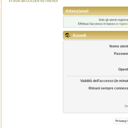
Il Forum del GOLDEN RETRIEVER
Attenzione!
Solo gli utenti regis
Effettua l'accesso in basso o
regist
Accedi
Nome utent
Passwor
OpenI
Validità dell'accesso (in minut
Rimani sempre conness
Sm
Privacy 