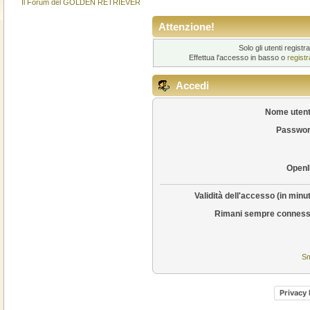
Il Forum del GOLDEN RETRIEVER
Attenzione!
Solo gli utenti regis
Effettua l'accesso in basso o
regist
Accedi
Nome utent
Passwor
OpenI
Validità dell'accesso (in minut
Rimani sempre conness
Sm
Privacy 