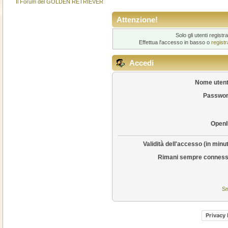
Il Forum del GOLDEN RETRIEVER
Attenzione!
Solo gli utenti regis
Effettua l'accesso in basso o
regist
Accedi
Nome utent
Passwor
OpenI
Validità dell'accesso (in minut
Rimani sempre conness
Sm
Privacy 