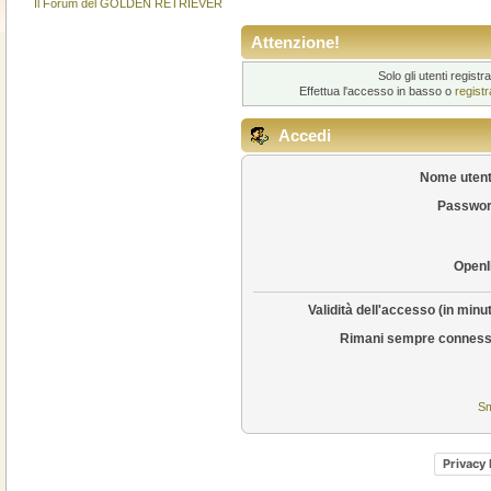
Il Forum del GOLDEN RETRIEVER
Attenzione!
Solo gli utenti regis
Effettua l'accesso in basso o
regist
Accedi
Nome utent
Passwor
OpenI
Validità dell'accesso (in minut
Rimani sempre conness
Sm
Privacy 