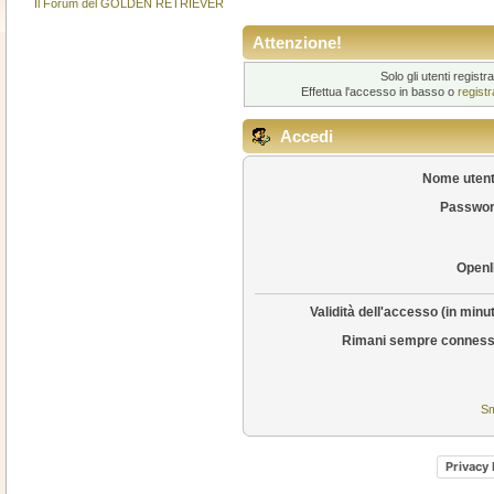
Il Forum del GOLDEN RETRIEVER
Attenzione!
Solo gli utenti regis
Effettua l'accesso in basso o
regist
Accedi
Nome utent
Passwor
OpenI
Validità dell'accesso (in minut
Rimani sempre conness
Sm
Privacy 